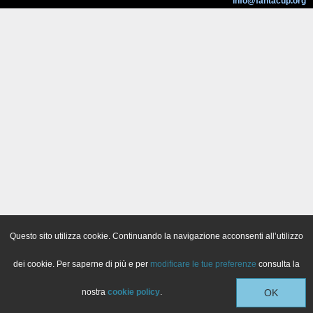
info@fantacup.org
Questo sito utilizza cookie. Continuando la navigazione acconsenti all’utilizzo
dei cookie. Per saperne di più e per
modificare le tue preferenze
consulta la
nostra
cookie policy
.
OK