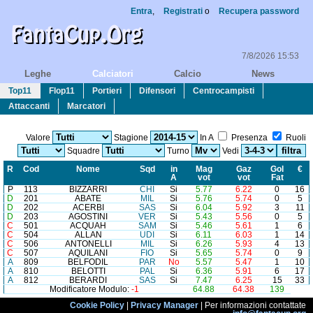
Entra
,
Registrati
o
Recupera password
7/8/2026 15:53
Leghe
Calciatori
Calcio
News
Top11
Flop11
Portieri
Difensori
Centrocampisti
Attaccanti
Marcatori
Valore
Stagione
In A
Presenza
Ruoli
Squadre
Turno
Vedi
R
Cod
Nome
Sq
d
in
Mag
Gaz
Gol
€
A
vot
vot
Fat
P
113
BIZZARRI
CHI
Si
5.77
6.22
0
16
D
201
ABATE
MIL
Si
5.76
5.74
0
5
D
202
ACERBI
SAS
Si
6.04
5.92
3
11
D
203
AGOSTINI
VER
Si
5.43
5.56
0
5
C
501
ACQUAH
SAM
Si
5.46
5.61
1
6
C
504
ALLAN
UDI
Si
6.11
6.03
1
14
C
506
ANTONELLI
MIL
Si
6.26
5.93
4
13
C
507
AQUILANI
FIO
Si
5.65
5.74
0
9
A
809
BELFODIL
PAR
No
5.57
5.47
1
10
A
810
BELOTTI
PAL
Si
6.36
5.91
6
17
A
812
BERARDI
SAS
Si
7.47
6.25
15
33
Modificatore Modulo:
-1
64.88
64.38
139
Cookie Policy
|
Privacy Manager
| Per informazioni contattate