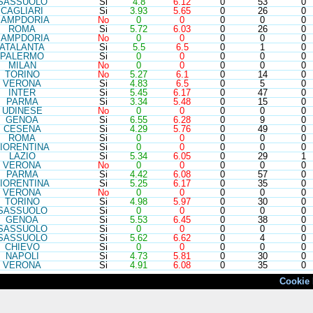
SAS
SUOLO
Si
4.8
6.12
0
53
0
CAG
LIARI
Si
3.93
5.65
0
26
0
SAM
PDORIA
No
0
0
0
0
0
ROM
A
Si
5.72
6.03
0
26
0
SAM
PDORIA
No
0
0
0
0
0
ATA
LANTA
Si
5.5
6.5
0
1
0
PAL
ERMO
Si
0
0
0
0
0
MIL
AN
No
0
0
0
0
0
TOR
INO
No
5.27
6.1
0
14
0
VER
ONA
Si
4.83
6.5
0
5
0
INT
ER
Si
5.45
6.17
0
47
0
PAR
MA
Si
3.34
5.48
0
15
0
UDI
NESE
No
0
0
0
0
0
GEN
OA
Si
6.55
6.28
0
9
0
CES
ENA
Si
4.29
5.76
0
49
0
ROM
A
Si
0
0
0
0
0
IO
RENTINA
Si
0
0
0
0
0
LAZ
IO
Si
5.34
6.05
0
29
1
VER
ONA
No
0
0
0
0
0
PAR
MA
Si
4.42
6.08
0
57
0
IO
RENTINA
Si
5.25
6.17
0
35
0
VER
ONA
No
0
0
0
0
0
TOR
INO
Si
4.98
5.97
0
30
0
SAS
SUOLO
Si
0
0
0
0
0
GEN
OA
Si
5.53
6.45
0
38
0
SAS
SUOLO
Si
0
0
0
0
0
SAS
SUOLO
Si
5.62
6.62
0
4
0
CHI
EVO
Si
0
0
0
0
0
NAP
OLI
Si
4.73
5.81
0
30
0
VER
ONA
Si
4.91
6.08
0
35
0
Cookie 