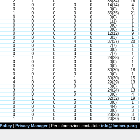
2
1
0
1
0
35(34)
16
0
0
0
0
0
14(14)
4
0
0
0
0
0
0(0)
3
1
0
0
0
0
35(35)
21
0
0
0
0
0
0(0)
1
0
0
0
0
0
1(1)
1
0
0
0
0
0
0(0)
1
0
0
0
0
0
0(0)
1
0
0
0
0
0
12(12)
9
0
0
0
0
0
3(3)
1
2
0
0
4
0
37(37)
20
0
0
0
0
0
7(7)
1
0
0
0
0
0
0(0)
1
0
0
0
3
0
7(7)
1
1
1
0
2
0
28(28)
7
0
0
0
0
0
0(0)
1
0
0
0
0
0
0(0)
1
5
2
0
0
0
30(30)
18
0
0
0
0
0
0(0)
1
4
1
0
1
0
30(30)
15
4
0
0
0
0
29(29)
13
0
0
0
0
0
0(0)
1
3
0
0
1
0
24(24)
13
0
0
0
0
0
0(0)
4
0
1
0
1
0
32(32)
19
0
0
0
0
0
0(0)
1
0
0
0
0
0
4(4)
5
0
0
0
0
0
0(0)
3
0
0
0
0
0
23(23)
3
1
1
0
3
0
20(20)
10
Policy
|
Privacy Manager
| Per informazioni contattate
info@fantacup.org