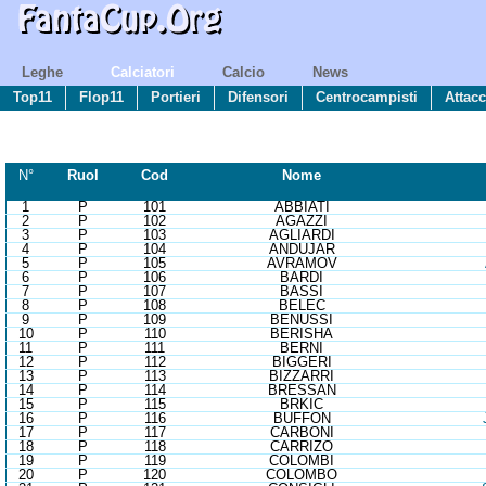
Leghe
Calciatori
Calcio
News
Top11
Flop11
Portieri
Difensori
Centrocampisti
Attacc
N°
R
uol
Cod
Nome
1
P
101
ABBIATI
2
P
102
AGAZZI
3
P
103
AGLIARDI
4
P
104
ANDUJAR
5
P
105
AVRAMOV
6
P
106
BARDI
7
P
107
BASSI
8
P
108
BELEC
9
P
109
BENUSSI
10
P
110
BERISHA
11
P
111
BERNI
12
P
112
BIGGERI
13
P
113
BIZZARRI
14
P
114
BRESSAN
15
P
115
BRKIC
16
P
116
BUFFON
17
P
117
CARBONI
18
P
118
CARRIZO
19
P
119
COLOMBI
20
P
120
COLOMBO