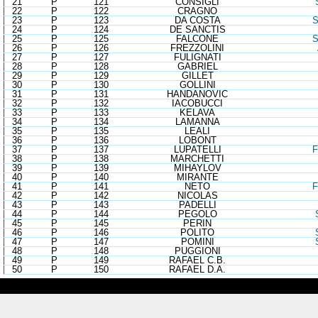
21
P
121
CONSIGLI
22
P
122
CRAGNO
23
P
123
DA COSTA
24
P
124
DE SANCTIS
25
P
125
FALCONE
26
P
126
FREZZOLINI
27
P
127
FULIGNATI
28
P
128
GABRIEL
29
P
129
GILLET
30
P
130
GOLLINI
31
P
131
HANDANOVIC
32
P
132
IACOBUCCI
33
P
133
KELAVA
34
P
134
LAMANNA
35
P
135
LEALI
36
P
136
LOBONT
37
P
137
LUPATELLI
F
38
P
138
MARCHETTI
39
P
139
MIHAYLOV
40
P
140
MIRANTE
41
P
141
NETO
F
42
P
142
NICOLAS
43
P
143
PADELLI
44
P
144
PEGOLO
45
P
145
PERIN
46
P
146
POLITO
47
P
147
POMINI
48
P
148
PUGGIONI
49
P
149
RAFAEL C.B.
50
P
150
RAFAEL D.A.