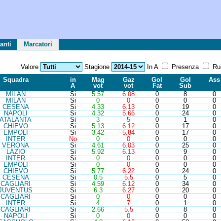
anti
Marcatori
Valore
Stagione
In A
Presenza
Ru
Sq
ua
d
ra
in
Mag
Gaz
Gol
Gol
Ass
A
vot
vot
Fat
Sub
MIL
AN
Si
5.57
6.08
0
8
0
MIL
AN
Si
0
0
0
0
0
CES
ENA
Si
4.33
6.13
0
19
0
NAP
OLI
Si
4.32
5.66
0
24
0
ATA
LANTA
Si
3
5
0
1
0
CHI
EVO
Si
5.13
6.12
0
17
0
EMP
OLI
Si
3.42
5.84
0
17
0
INT
ER
No
0
0
0
0
0
VER
ONA
Si
4.61
6.03
0
25
0
LAZ
IO
Si
5.92
6.13
0
9
0
INT
ER
Si
0
0
0
0
0
EMP
OLI
Si
0
0
0
0
0
CHI
EVO
Si
5.77
6.22
0
24
0
CES
ENA
Si
0.5
5.5
0
5
0
CAG
LIARI
Si
4.59
6.12
0
34
0
JUV
ENTUS
Si
6.3
6.27
0
20
0
CAG
LIARI
Si
0
0
0
0
0
INT
ER
Si
4
7
0
1
0
CAG
LIARI
Si
2.66
5.5
0
8
0
NAP
OLI
Si
0
0
0
0
0