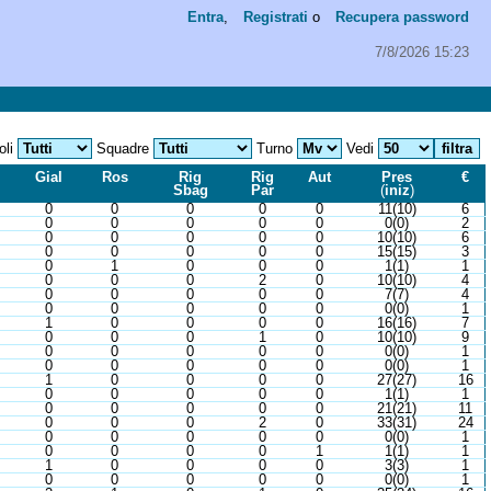
Entra
,
Registrati
o
Recupera password
7/8/2026 15:23
oli
Squadre
Turno
Vedi
Gial
Ros
Rig
Rig
Aut
Pres
€
Sbag
Par
(
iniz
)
0
0
0
0
0
11(10)
6
0
0
0
0
0
0(0)
2
0
0
0
0
0
10(10)
6
0
0
0
0
0
15(15)
3
0
1
0
0
0
1(1)
1
0
0
0
2
0
10(10)
4
0
0
0
0
0
7(7)
4
0
0
0
0
0
0(0)
1
1
0
0
0
0
16(16)
7
0
0
0
1
0
10(10)
9
0
0
0
0
0
0(0)
1
0
0
0
0
0
0(0)
1
1
0
0
0
0
27(27)
16
0
0
0
0
0
1(1)
1
0
0
0
0
0
21(21)
11
0
0
0
2
0
33(31)
24
0
0
0
0
0
0(0)
1
0
0
0
0
1
1(1)
1
1
0
0
0
0
3(3)
1
0
0
0
0
0
0(0)
1