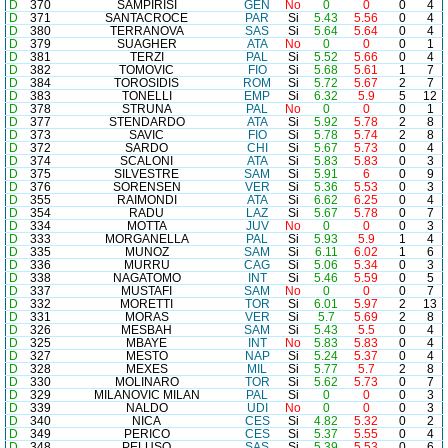
D
370
SAMPIRISI
GEN
No
0
0
0
4
D
371
SANTACROCE
PAR
Si
5.43
5.56
0
4
D
380
TERRANOVA
SAS
Si
5.64
5.64
0
4
D
379
SUAGHER
ATA
No
0
0
0
1
D
381
TERZI
PAL
Si
5.52
5.66
0
4
D
382
TOMOVIC
FIO
Si
5.68
5.61
1
7
D
384
TOROSIDIS
ROM
Si
5.72
5.67
2
7
D
383
TONELLI
EMP
Si
6.32
5.9
5
12
D
378
STRUNA
PAL
No
0
0
0
1
D
377
STENDARDO
ATA
Si
5.92
5.78
2
8
D
373
SAVIC
FIO
Si
5.78
5.74
2
8
D
372
SARDO
CHI
Si
5.67
5.73
0
4
D
374
SCALONI
ATA
Si
5.83
5.83
0
3
D
375
SILVESTRE
SAM
Si
5.91
6
0
9
D
376
SORENSEN
VER
Si
5.36
5.53
0
3
D
355
RAIMONDI
ATA
Si
6.62
6.25
0
4
D
354
RADU
LAZ
Si
5.67
5.78
0
7
D
334
MOTTA
JUV
No
0
0
0
3
D
333
MORGANELLA
PAL
Si
5.93
5.9
1
4
D
335
MUNOZ
SAM
Si
6.11
6.02
1
6
D
336
MURRU
CAG
Si
5.06
5.34
0
3
D
338
NAGATOMO
INT
Si
5.46
5.59
0
5
D
337
MUSTAFI
SAM
No
0
0
0
7
D
332
MORETTI
TOR
Si
6.01
5.97
2
13
D
331
MORAS
VER
Si
5.7
5.69
2
8
D
326
MESBAH
SAM
Si
5.43
5.5
0
4
D
325
MBAYE
INT
No
5.83
5.83
0
4
D
327
MESTO
NAP
Si
5.24
5.37
0
4
D
328
MEXES
MIL
Si
5.77
5.7
2
8
D
330
MOLINARO
TOR
Si
5.62
5.73
0
7
D
329
MILANOVIC MILAN
PAL
Si
0
0
0
3
D
339
NALDO
UDI
No
0
0
0
3
D
340
NICA
CES
Si
4.82
5.32
0
2
D
349
PERICO
CES
Si
5.37
5.55
0
4
D
348
PELUSO
SAS
Si
5.39
5.53
0
6