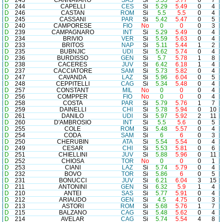
D
243
CANNAVARO
SAS
Si
5.55
5.77
0
7
D
244
CAPELLI
CES
Si
5.29
5.49
0
4
D
246
CASTAN
ROM
Si
5.5
5.5
0
4
D
245
CASSANI
PAR
Si
5.42
5.47
0
5
D
240
CAMPORESE
FIO
No
0
0
0
3
D
239
CAMPAGNARO
INT
Si
5.29
5.49
0
4
D
234
BRIVIO
VER
Si
5.59
5.63
0
4
D
233
BRITOS
NAP
Si
5.11
5.44
1
2
D
235
BUBNJIC
UDI
Si
5.62
5.74
0
4
D
236
BURDISSO
GEN
Si
5.7
5.78
1
8
D
238
CACERES
JUV
Si
6.42
6.18
1
4
D
237
CACCIATORE
SAM
Si
5.73
5.82
0
4
D
247
CAVANDA
LAZ
Si
5.96
6.04
0
5
D
248
CEPPITELLI
CAG
Si
5.34
5.48
0
4
D
257
CONSTANT
MIL
No
0
0
0
4
D
256
COMPPER
FIO
No
0
0
0
4
D
258
COSTA
PAR
Si
5.79
5.76
1
7
D
259
DAINELLI
CHI
Si
5.78
5.94
0
10
D
261
DANILO
UDI
Si
5.97
5.92
2
11
D
260
D'AMBROSIO
INT
Si
5.5
5.6
0
5
D
255
COLE
ROM
Si
5.48
5.57
0
4
D
254
CODA
SAM
Si
6
6
0
3
D
250
CHERUBIN
ATA
Si
5.54
5.54
0
4
D
249
CESAR
CHI
Si
5.53
5.81
0
6
D
251
CHIELLINI
JUV
Si
5.88
5.96
0
11
D
252
CHIOSA
TOR
No
0
0
0
1
D
253
CIANI
LAZ
Si
5.74
5.79
0
4
D
232
BOVO
TOR
Si
5.86
6
0
5
D
231
BONUCCI
JUV
Si
6.21
6.04
3
15
D
211
ANTONINI
GEN
Si
6.32
5.9
1
4
D
210
ANTEI
SAS
Si
5.77
5.91
0
4
D
212
ARIAUDO
GEN
Si
4.5
4.75
0
3
D
213
ASTORI
ROM
Si
5.68
5.76
1
7
D
215
BALZANO
CAG
Si
5.48
5.62
0
4
D
214
AVELAR
CAG
Si
5.74
5.54
4
8