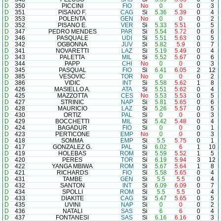
D
350
PICCINI
FIO
No
0
0
0
3
D
351
PISANO F.
CAG
Si
5.36
5.39
0
4
D
353
POLENTA
GEN
No
0
0
0
2
D
352
PISANO E.
VER
Si
5.33
5.51
0
5
D
347
PEDRO MENDES
PAR
Si
5.54
5.72
0
6
D
346
PASQUALE
UDI
Si
5.51
5.63
0
5
D
342
OGBONNA
JUV
Si
5.82
5.9
0
7
D
341
NOVARETTI
LAZ
Si
5.19
5.49
0
4
D
343
PALETTA
MIL
Si
5.52
5.67
0
6
D
344
PAPP
CHI
No
0
0
0
3
D
345
PASQUAL
FIO
Si
6.41
6.05
2
12
D
385
VESOVIC
TOR
No
0
0
0
2
D
386
VIDIC
INT
Si
5.58
5.62
1
8
D
426
MASIELLO A.
ATA
Si
5.51
5.62
0
4
D
425
MAZZOTTA
CES
No
5.53
5.53
0
5
D
427
STRINIC
NAP
Si
5.81
5.65
0
6
D
428
MAURICIO
LAZ
Si
5.26
5.57
0
5
D
430
ORTIZ
PAL
Si
0
0
0
3
D
429
BOCCHETTI
MIL
Si
5.42
5.48
0
4
D
424
BAGADUR
FIO
Si
0
0
0
1
D
423
PERTICONE
EMP
No
0
0
0
3
D
418
SOMMA
EMP
Si
5.5
5.75
0
1
D
417
GONZALEZ G.
PAL
Si
6.02
6
1
10
D
419
HOLEBAS
ROM
Si
5.59
5.52
1
5
D
420
PERES
TOR
Si
6.19
5.94
3
12
D
422
YANGA MBIWA
ROM
Si
5.67
5.64
1
8
D
421
RICHARDS
FIO
Si
5.58
5.65
0
4
D
431
TAMBE
GEN
Si
5.5
5.5
0
4
D
432
SANTON
INT
Si
6.09
6.09
0
7
D
434
SPOLLI
ROM
Si
5.5
5.5
0
4
D
433
DIAKITE
CAG
Si
5.47
5.65
0
5
D
435
UVINI
NAP
Si
0
0
0
2
D
436
NATALI
SAS
Si
6
6
0
4
D
437
FONTANESI
SAS
Si
6.16
6.16
0
3