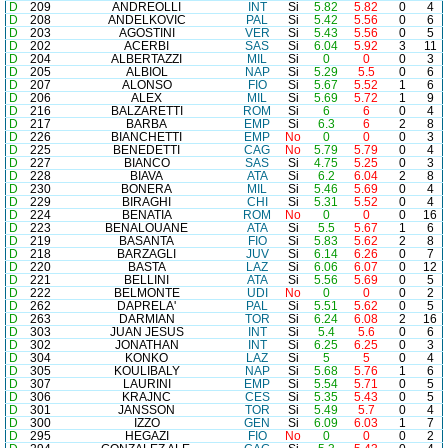
D
209
ANDREOLLI
INT
Si
5.82
5.82
0
4
D
208
ANDELKOVIC
PAL
Si
5.42
5.56
0
6
D
203
AGOSTINI
VER
Si
5.43
5.56
0
5
D
202
ACERBI
SAS
Si
6.04
5.92
3
11
D
204
ALBERTAZZI
MIL
Si
0
0
0
3
D
205
ALBIOL
NAP
Si
5.29
5.5
0
6
D
207
ALONSO
FIO
Si
5.67
5.52
1
6
D
206
ALEX
MIL
Si
5.69
5.72
1
9
D
216
BALZARETTI
ROM
Si
6
6
0
4
D
217
BARBA
EMP
Si
6.3
6
2
8
D
226
BIANCHETTI
EMP
No
0
0
0
3
D
225
BENEDETTI
CAG
No
5.79
5.79
0
4
D
227
BIANCO
SAS
Si
4.75
5.25
0
3
D
228
BIAVA
ATA
Si
6.2
6.04
2
8
D
230
BONERA
MIL
Si
5.46
5.69
0
4
D
229
BIRAGHI
CHI
Si
5.31
5.52
0
4
D
224
BENATIA
ROM
No
0
0
0
16
D
223
BENALOUANE
ATA
Si
5.5
5.67
1
6
D
219
BASANTA
FIO
Si
5.83
5.62
2
8
D
218
BARZAGLI
JUV
Si
6.14
6.26
0
7
D
220
BASTA
LAZ
Si
6.06
6.07
0
12
D
221
BELLINI
ATA
Si
5.56
5.69
0
5
D
222
BELMONTE
UDI
No
0
0
0
2
D
262
DAPRELA'
PAL
Si
5.51
5.62
0
5
D
263
DARMIAN
TOR
Si
6.24
6.08
2
16
D
303
JUAN JESUS
INT
Si
5.4
5.6
0
6
D
302
JONATHAN
INT
Si
6.25
6.25
0
3
D
304
KONKO
LAZ
Si
5
5
0
4
D
305
KOULIBALY
NAP
Si
5.68
5.76
1
6
D
307
LAURINI
EMP
Si
5.54
5.71
0
5
D
306
KRAJNC
CES
Si
5.35
5.43
0
5
D
301
JANSSON
TOR
Si
5.49
5.7
0
4
D
300
IZZO
GEN
Si
6.09
6.03
1
7
D
295
HEGAZI
FIO
No
0
0
0
2