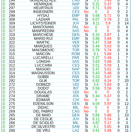
D
294
GONZALEZ ALE.
CAG
Si
5.3
5.43
0
4
D
296
HENRIQUE
NAP
Si
5.31
5.37
0
4
D
297
HEURTAUX
UDI
Si
5.71
5.69
1
7
D
299
INGEGNERI
CES
No
0
0
0
2
D
298
HYSAJ
EMP
Si
5.68
5.71
0
9
D
308
LAZAAR
PAL
Si
6.07
5.79
2
11
D
309
LICHTSTEINER
JUV
Si
6.11
5.9
3
14
D
318
MANTOVANI
PAL
No
0
0
0
4
D
317
MANFREDINI
SAS
No
0
0
0
4
D
319
MARCHESE
GEN
Si
6.33
5.97
1
4
D
320
MARIO RUI
EMP
Si
5.86
5.84
0
9
D
322
MARTIC
VER
Si
5.47
5.58
0
4
D
321
MARQUES
VER
Si
5.44
5.63
0
4
D
316
MAKSIMOVIC
TOR
Si
5.76
5.74
0
9
D
315
MAICON
ROM
Si
6.1
5.89
1
4
D
311
LUCARELLI
PAR
Si
5.37
5.48
1
7
D
310
LONGHI
SAS
Si
5.63
5.68
0
5
D
312
LUCCHINI
CES
Si
5.51
5.59
1
6
D
313
MAGGIO
NAP
Si
5.47
5.61
0
6
D
314
MAGNUSSON
CES
Si
5.43
5.46
0
3
D
293
GOBBI
PAR
Si
5.53
5.67
0
9
D
292
GLIK
TOR
Si
6.82
6.24
7
20
D
272
DOMIZZI
UDI
Si
5.6
5.83
0
3
D
271
DODO'
INT
Si
5.58
5.56
0
4
D
273
DOUGLAS
UDI
No
0
0
0
2
D
274
DRAME'
ATA
Si
5.44
5.47
0
5
D
276
EDIMAR
CHI
No
0
0
0
4
D
275
EDENILSON
GEN
Si
6.04
5.97
0
12
D
270
DIDAC
MIL
No
0
0
0
2
D
269
DEL FABRO
CAG
No
0
0
0
2
D
265
DE MAIO
GEN
Si
5.84
5.88
1
10
D
264
DE CEGLIE
JUV
Si
6.12
5.54
3
4
D
266
DE SCIGLIO
MIL
Si
4.87
5.17
0
3
D
267
DE SILVESTRI
SAM
Si
6.2
5.85
4
16
D
268
DE VRIJ
LAZ
Si
5.91
5.99
0
11