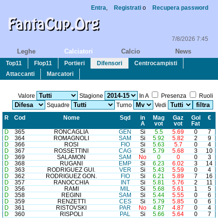
Entra
,
Registrati
o
Recupera password
7/8/2026 7:45
Leghe
Calciatori
Calcio
News
Top11
Flop11
Portieri
Difensori
Centrocampisti
Attaccanti
Marcatori
Valore
Stagione
In A
Presenza
Ruoli
Squadre
Turno
Vedi
R
Cod
Nome
Sq
d
in
Mag
Gaz
Gol
€
A
vot
vot
Fat
D
365
RONCAGLIA
GEN
Si
5.5
5.69
0
7
D
364
ROMAGNOLI
SAM
Si
5.92
5.82
2
9
D
366
ROSI
FIO
Si
5.63
5.7
0
4
D
367
ROSSETTINI
CAG
Si
5.79
5.68
3
10
D
369
SALAMON
SAM
No
0
0
0
3
D
368
RUGANI
EMP
Si
6.23
6.02
3
14
D
363
RODRIGUEZ GUI.
VER
Si
5.43
5.59
0
4
D
362
RODRIGUEZ GON.
FIO
Si
6.21
5.89
7
16
D
357
RANOCCHIA
INT
Si
5.81
5.76
2
11
D
356
RAMI
MIL
Si
5.68
5.61
1
5
D
358
REGINI
SAM
Si
5.44
5.55
0
6
D
359
RENZETTI
CES
Si
5.79
5.85
0
6
D
361
RISTOVSKI
PAR
No
4.87
4.87
0
4
D
360
RISPOLI
PAL
Si
5.66
5.64
0
7