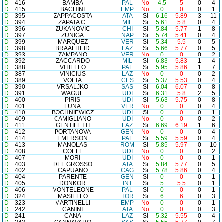
D
416
BAMBA
PAL
No
4.5
5
0
4
D
415
BACHINI
EMP
No
0
0
0
1
D
395
ZAPPACOSTA
ATA
Si
6.16
5.89
3
11
D
394
ZAPATA C.
MIL
Si
5.61
5.8
0
4
D
396
ZUKANOVIC
CHI
Si
5.84
5.77
1
8
D
397
ZUNIGA
NAP
Si
5.74
5.41
0
4
D
399
MARQUEZ
VER
Si
5.34
5.5
0
5
D
398
BRAAFHEID
LAZ
Si
5.66
5.77
0
5
D
393
ZAMPANO
VER
No
0
0
0
2
D
392
ZACCARDO
MIL
Si
6.83
5.83
1
4
D
388
VITIELLO
PAL
Si
5.95
5.86
1
7
D
387
VINICIUS
LAZ
No
0
0
0
2
D
389
VOLTA
CES
Si
5.37
5.53
0
4
D
390
VRSALJKO
SAS
Si
6.04
6.07
0
8
D
391
WAGUE
UDI
Si
6.31
5.8
2
5
D
400
PIRIS
UDI
Si
5.63
5.75
0
8
D
401
LUNA
VER
No
0
0
0
4
D
410
BOCHNIEWICZ
UDI
Si
0
0
0
1
D
409
CAMIGLIANO
UDI
No
0
0
0
2
D
411
GENTILETTI
LAZ
Si
6.69
6.19
1
6
D
412
PORTANOVA
GEN
No
0
0
0
4
D
414
EMERSON
PAL
Si
5.59
5.59
0
4
D
413
MANOLAS
ROM
Si
5.85
5.97
0
10
D
408
COEFF
UDI
No
0
0
0
2
D
407
MORI
UDI
No
0
0
0
1
D
403
DEL GROSSO
ATA
Si
5.84
5.77
0
5
D
402
CAPUANO
CAG
Si
5.78
5.86
0
4
D
404
PARENTE
GEN
Si
0
0
0
1
D
405
DONKOR
INT
Si
5
5.5
0
1
D
406
MONTELEONE
PAL
Si
0
0
0
1
D
324
MASIELLO
TOR
Si
6
6
0
3
D
323
MARTINELLI
EMP
No
0
0
0
1
D
242
CANINI
ATA
No
0
0
0
3
D
241
CANA
LAZ
Si
5.32
5.55
0
4