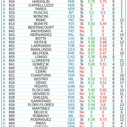
A
934
HARASLIN
PAR
Si
5.75
5.75
0
1
A
916
CAPPELLUZZO
VER
Si
0
0
0
1
A
915
FARES
VER
Si
0
0
0
1
A
933
PUSCAS
INT
Si
5.5
5.5
0
1
A
911
MONCINI
CES
Si
0
0
0
1
A
883
REBIC
FIO
No
0
0
0
12
A
814
BOAKYE
ATA
Si
5.82
5.44
3
5
A
811
BENTANCOURT
ATA
No
0
0
0
5
A
845
IAKOVENKO
FIO
No
0
0
0
4
A
843
HERNANDEZ
PAL
No
0
0
0
15
A
816
BOTTA
CHI
Si
5.66
5.81
0
6
A
850
KEITA B.
LAZ
Si
5.95
5.88
1
12
A
852
LARRONDO
TOR
No
4.59
5.19
0
5
A
857
MARILUNGO
CES
Si
6.61
6.23
1
4
A
809
BELFODIL
PAR
No
5.57
5.47
1
10
A
855
LONGO
CAG
Si
5.36
5.48
0
7
A
854
LLORENTE
JUV
Si
6.4
5.7
7
21
A
841
GOMEZ M.
FIO
Si
5.86
5.51
4
12
A
840
GLIOZZI
SAS
No
0
0
0
2
A
820
CERRI
PAR
No
0
0
0
3
A
821
CHANTURIA
VER
No
0
0
0
10
A
825
DESTRO
MIL
Si
6.52
5.71
8
19
A
824
DENIS
ATA
Si
6.11
5.51
8
17
A
832
FEDATO
SAM
No
5
5
0
4
A
833
FLOCCARI
SAS
Si
5.95
5.65
2
10
A
839
GIOVINCO
JUV
No
6.5
6.5
0
11
A
838
GHEZZAL
PAR
Si
5.59
5.59
0
5
A
836
GARRITANO
CES
No
5.74
5.87
0
8
A
834
FLORO FLORES
SAS
Si
5.99
5.8
2
13
A
858
MARTINEZ
TOR
Si
5.93
5.55
3
11
A
808
BELECK
FIO
No
0
0
0
6
A
885
ROBINHO
MIL
No
0
0
0
12
A
886
RODRIGUEZ
CES
Si
6.39
5.73
5
12
A
884
RIBAS
GEN
No
0
0
0
4