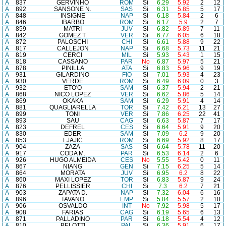
A
837
GERVINHO
ROM
Si
6.29
5.92
2
12
A
892
SANSONE N.
SAS
Si
6.31
5.85
5
17
A
848
INSIGNE
NAP
Si
6.18
5.84
2
6
A
846
IBARBO
ROM
Si
6.17
5.9
2
7
A
859
MATRI
JUV
Si
6.82
5.89
7
11
A
842
GOMEZ T.
VER
Si
6.77
6.05
6
18
A
872
PALOSCHI
CHI
Si
6.61
5.88
9
22
A
817
CALLEJON
NAP
Si
6.68
5.73
11
21
A
819
CERCI
MIL
Si
5.93
5.43
1
15
A
818
CASSANO
PAR
No
6.87
5.97
5
21
A
878
PINILLA
ATA
Si
6.83
5.96
9
19
A
931
GILARDINO
FIO
Si
7.01
5.93
4
23
A
930
VERDE
ROM
Si
6.49
6.09
0
3
A
932
ETO'O
SAM
Si
6.37
5.94
2
21
A
868
NICO LOPEZ
VER
Si
6.62
5.86
5
14
A
869
OKAKA
SAM
Si
6.29
5.91
4
14
A
881
QUAGLIARELLA
TOR
Si
7.42
6.21
13
27
A
899
TONI
VER
Si
7.86
6.25
22
41
A
893
SAU
CAG
Si
6.63
5.87
7
17
A
823
DEFREL
CES
Si
6.64
5.91
9
20
A
830
EDER
SAM
Si
7.09
6.2
9
20
A
853
LJAJIC
ROM
Si
6.69
5.92
8
17
A
904
ZAZA
SAS
Si
6.64
5.78
11
20
A
917
CODA M.
PAR
Si
6.53
6.14
2
6
A
926
HUGO ALMEIDA
CES
No
5.55
5.42
0
11
A
867
NIANG
GEN
Si
7.15
6.25
5
14
A
864
MORATA
JUV
Si
6.95
6.2
8
22
A
860
MAXI LOPEZ
TOR
Si
6.83
5.87
9
24
A
876
PELLISSIER
CHI
Si
7.3
6.2
7
21
A
903
ZAPATA D.
NAP
Si
7.32
6.04
6
16
A
896
TAVANO
EMP
Si
5.84
5.57
2
10
A
906
OSVALDO
INT
No
7.92
5.98
5
17
A
908
FARIAS
CAG
Si
6.19
5.65
6
13
A
871
PALLADINO
PAR
Si
6.18
5.54
4
12
A
810
BELOTTI
PAL
Si
6.36
5.91
6
17