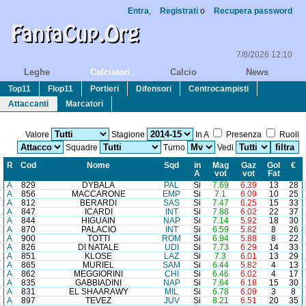
Entra
,
Registrati
o
Recupera password
7/8/2026 12:10
Leghe
Calciatori
Calcio
News
Top11
Flop11
Portieri
Difensori
Centrocampisti
Attaccanti
Marcatori
Valore
Stagione
In A
Presenza
Ruoli
Squadre
Turno
Vedi
R
Cod
Nome
Sq
d
in
Mag
Gaz
Gol
€
A
vot
vot
Fat
A
829
DYBALA
PAL
Si
7.69
6.39
13
28
A
856
MACCARONE
EMP
Si
7.1
6.09
10
25
A
812
BERARDI
SAS
Si
7.47
6.25
15
33
A
847
ICARDI
INT
Si
7.88
6.02
22
37
A
844
HIGUAIN
NAP
Si
7.14
5.92
18
30
A
870
PALACIO
INT
Si
6.59
5.82
8
26
A
900
TOTTI
ROM
Si
6.94
5.88
8
22
A
826
DI NATALE
UDI
Si
7.73
6.29
14
33
A
851
KLOSE
LAZ
Si
7.3
6.01
13
29
A
865
MURIEL
SAM
Si
6.44
5.82
4
13
A
862
MEGGIORINI
CHI
Si
6.46
6.02
4
17
A
835
GABBIADINI
NAP
Si
7.64
6.18
15
30
A
831
EL SHAARAWY
MIL
Si
6.78
6.09
3
8
A
897
TEVEZ
JUV
Si
8.21
6.51
20
35