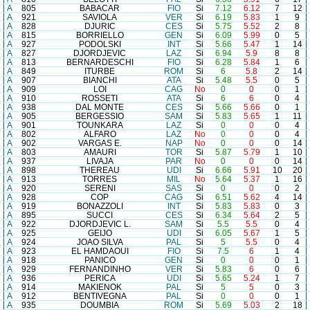
A
805
BABACAR
FIO
Si
7.12
6.12
7
12
A
921
SAVIOLA
VER
Si
6.19
5.83
1
9
A
828
DJURIC
CES
Si
5.75
5.52
2
8
A
815
BORRIELLO
GEN
Si
6.09
5.99
0
5
A
927
PODOLSKI
INT
Si
5.66
5.47
1
14
A
827
DJORDJEVIC
LAZ
Si
6.94
5.9
8
8
A
813
BERNARDESCHI
FIO
Si
6.28
5.84
1
6
A
849
ITURBE
ROM
Si
6
5.8
2
14
A
907
BIANCHI
ATA
Si
5.48
5.5
0
5
A
909
LOI
CAG
No
0
0
0
1
A
910
ROSSETI
ATA
Si
6
6
0
4
A
938
DAL MONTE
CES
Si
5.66
5.66
0
1
A
905
BERGESSIO
SAM
Si
5.83
5.65
1
11
A
901
TOUNKARA
LAZ
Si
0
0
0
4
A
802
ALFARO
LAZ
No
0
0
0
4
A
902
VARGAS E.
NAP
No
0
0
0
14
A
803
AMAURI
TOR
Si
5.87
5.79
1
10
A
937
LIVAJA
PAR
No
0
0
0
14
A
898
THEREAU
UDI
Si
6.66
5.91
10
20
A
913
TORRES
MIL
No
5.64
5.37
1
16
A
920
SERENI
SAS
Si
0
0
0
2
A
928
COP
CAG
Si
6.51
5.62
4
14
A
919
BONAZZOLI
INT
Si
5.83
5.83
0
3
A
895
SUCCI
CES
Si
6.34
5.64
2
5
A
922
DJORDJEVIC L.
SAM
Si
5.5
5.5
0
4
A
925
GEIJO
UDI
Si
6.05
5.67
1
5
A
924
JOAO SILVA
PAL
Si
5
5.5
0
4
A
923
EL HAMDAOUI
FIO
Si
7.5
6
1
4
A
918
PANICO
GEN
Si
0
0
0
1
A
929
FERNANDINHO
VER
Si
5.83
6
0
6
A
936
PERICA
UDI
Si
5.65
5.24
1
7
A
914
MAKIENOK
PAL
Si
5
5
0
3
A
912
BENTIVEGNA
PAL
Si
0
0
0
1
A
935
DOUMBIA
ROM
Si
5.69
5.03
2
18