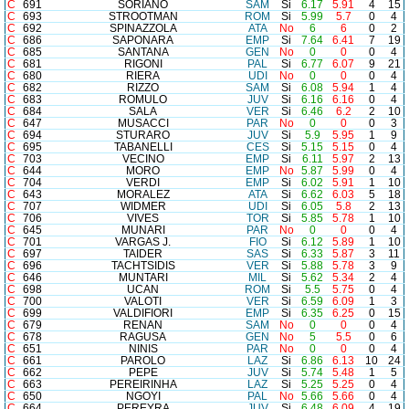
C
691
SORIANO
SAM
Si
6.17
5.91
4
15
C
693
STROOTMAN
ROM
Si
5.99
5.7
0
4
C
692
SPINAZZOLA
ATA
No
6
6
0
2
C
686
SAPONARA
EMP
Si
7.64
6.41
7
19
C
685
SANTANA
GEN
No
0
0
0
4
C
681
RIGONI
PAL
Si
6.77
6.07
9
21
C
680
RIERA
UDI
No
0
0
0
4
C
682
RIZZO
SAM
Si
6.08
5.94
1
4
C
683
ROMULO
JUV
Si
6.16
6.16
0
4
C
684
SALA
VER
Si
6.46
6.2
2
10
C
647
MUSACCI
PAR
No
0
0
0
3
C
694
STURARO
JUV
Si
5.9
5.95
1
9
C
695
TABANELLI
CES
Si
5.15
5.15
0
4
C
703
VECINO
EMP
Si
6.11
5.97
2
13
C
644
MORO
EMP
No
5.87
5.99
0
4
C
704
VERDI
EMP
Si
6.02
5.91
1
10
C
643
MORALEZ
ATA
Si
6.62
6.03
5
18
C
707
WIDMER
UDI
Si
6.05
5.8
2
13
C
706
VIVES
TOR
Si
5.85
5.78
1
10
C
645
MUNARI
PAR
No
0
0
0
4
C
701
VARGAS J.
FIO
Si
6.12
5.89
1
10
C
697
TAIDER
SAS
Si
6.33
5.87
3
11
C
696
TACHTSIDIS
VER
Si
5.88
5.78
3
9
C
646
MUNTARI
MIL
Si
5.62
5.34
2
4
C
698
UCAN
ROM
Si
5.5
5.75
0
4
C
700
VALOTI
VER
Si
6.59
6.09
1
3
C
699
VALDIFIORI
EMP
Si
6.35
6.25
0
15
C
679
RENAN
SAM
No
0
0
0
4
C
678
RAGUSA
GEN
No
5
5.5
0
6
C
651
NINIS
PAR
No
0
0
0
4
C
661
PAROLO
LAZ
Si
6.86
6.13
10
24
C
662
PEPE
JUV
Si
5.74
5.48
1
5
C
663
PEREIRINHA
LAZ
Si
5.25
5.25
0
4
C
650
NGOYI
PAL
No
5.66
5.66
0
4
C
664
PEREYRA
JUV
Si
6.48
6.09
4
19