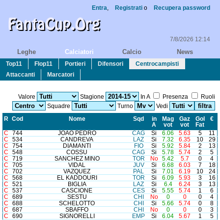
Entra
,
Registrati
o
Recupera password
7/8/2026 12:14
Leghe
Calciatori
Calcio
News
Top11
Flop11
Portieri
Difensori
Centrocampisti
Attaccanti
Marcatori
Valore
Stagione
In A
Presenza
Ruoli
Squadre
Turno
Vedi
R
Cod
Nome
Sq
d
in
Mag
Gaz
Gol
€
A
vot
vot
Fat
C
744
JOAO PEDRO
CAG
Si
6.06
5.63
5
11
C
534
CANDREVA
LAZ
Si
7.32
6.35
10
29
C
754
DIAMANTI
FIO
Si
5.92
5.84
2
13
C
548
COSSU
CAG
Si
5.78
5.74
2
5
C
719
SANCHEZ MINO
TOR
No
5.42
5.7
0
4
C
705
VIDAL
JUV
Si
6.68
6.03
7
18
C
702
VAZQUEZ
PAL
Si
7.01
6.19
10
24
C
568
EL KADDOURI
TOR
Si
6.09
5.93
3
16
C
521
BIGLIA
LAZ
Si
6.4
6.24
3
13
C
537
CASCIONE
CES
Si
5.55
5.74
1
6
C
689
SESTU
CHI
No
0
0
0
4
C
688
SCHELOTTO
CHI
Si
5.66
5.74
0
8
C
687
SBAFFO
CHI
No
0
0
0
3
C
690
SIGNORELLI
EMP
Si
6.04
5.67
1
5