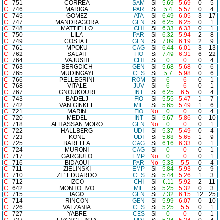
C
751
CORREA
SAM
Si
5.69
5.69
0
5
C
746
MARIGA
PAR
Si
5.4
5.57
0
4
C
745
GOMEZ
ATA
Si
6.49
6.05
3
17
C
747
MANDRAGORA
GEN
Si
6.25
6.25
0
1
C
748
MATTIELLO
CHI
Si
6.33
6.33
0
1
C
750
LILA
PAR
Si
6.32
5.94
2
8
C
749
COSTA T.
GEN
Si
7.09
6.19
2
9
C
761
MPOKU
CAG
Si
6.44
6.01
3
13
C
762
SALAH
FIO
Si
7.49
6.31
6
22
C
764
VAJUSHI
CHI
Si
0
0
0
4
C
763
BERGDICH
GEN
Si
5.68
5.68
0
6
C
765
MUDINGAYI
CES
Si
5.7
5.98
0
6
C
766
PELLEGRINI
ROM
Si
6
6
0
1
C
768
VITALE
JUV
Si
6
6
0
1
C
767
GNOUKOURI
INT
Si
6.25
6.5
0
4
C
743
BADELJ
FIO
Si
5.55
5.47
1
7
C
742
VAN GINKEL
MIL
Si
5.65
5.49
1
6
C
721
MARIN
FIO
No
0
0
0
4
C
720
MEDEL
INT
Si
5.67
5.86
0
10
C
718
ALHASSAN MORO
GEN
No
0
0
0
1
C
722
HALLBERG
UDI
Si
5.37
5.49
0
4
C
723
KONE
UDI
Si
5.68
5.65
1
9
C
725
BARELLA
CAG
Si
6.16
6.33
0
1
C
724
MURONI
CAG
Si
0
0
0
1
C
717
GARGIULO
EMP
No
0
0
0
1
C
716
BIDAOUI
PAR
No
5.33
5.5
0
4
C
711
ZIELINSKI
EMP
Si
5.84
5.93
0
9
C
710
ZE' EDUARDO
CES
Si
5.44
5.26
1
3
C
712
IZCO
CHI
Si
6.11
5.92
2
11
C
642
MONTOLIVO
MIL
Si
5.25
5.32
0
3
C
715
IAGO
GEN
Si
7.32
6.15
12
25
C
714
RINCON
GEN
Si
5.99
6.07
0
10
C
726
VALZANIA
CES
Si
5.25
5.5
0
1
C
727
YABRE
CES
Si
0
0
0
1