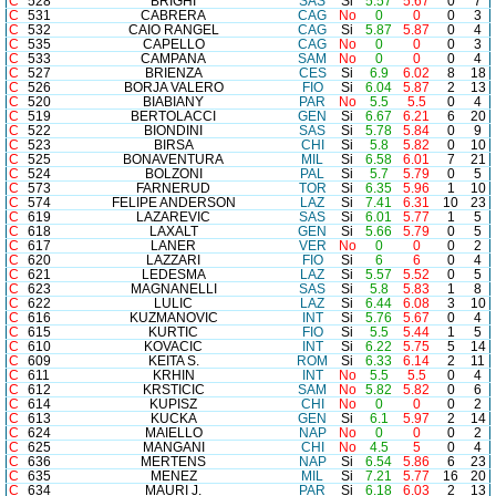
C
528
BRIGHI
SAS
Si
5.57
5.67
0
7
C
531
CABRERA
CAG
No
0
0
0
3
C
532
CAIO RANGEL
CAG
Si
5.87
5.87
0
4
C
535
CAPELLO
CAG
No
0
0
0
3
C
533
CAMPANA
SAM
No
0
0
0
4
C
527
BRIENZA
CES
Si
6.9
6.02
8
18
C
526
BORJA VALERO
FIO
Si
6.04
5.87
2
13
C
520
BIABIANY
PAR
No
5.5
5.5
0
4
C
519
BERTOLACCI
GEN
Si
6.67
6.21
6
20
C
522
BIONDINI
SAS
Si
5.78
5.84
0
9
C
523
BIRSA
CHI
Si
5.8
5.82
0
10
C
525
BONAVENTURA
MIL
Si
6.58
6.01
7
21
C
524
BOLZONI
PAL
Si
5.7
5.79
0
5
C
573
FARNERUD
TOR
Si
6.35
5.96
1
10
C
574
FELIPE ANDERSON
LAZ
Si
7.41
6.31
10
23
C
619
LAZAREVIC
SAS
Si
6.01
5.77
1
5
C
618
LAXALT
GEN
Si
5.66
5.79
0
5
C
617
LANER
VER
No
0
0
0
2
C
620
LAZZARI
FIO
Si
6
6
0
4
C
621
LEDESMA
LAZ
Si
5.57
5.52
0
5
C
623
MAGNANELLI
SAS
Si
5.8
5.83
1
8
C
622
LULIC
LAZ
Si
6.44
6.08
3
10
C
616
KUZMANOVIC
INT
Si
5.76
5.67
0
4
C
615
KURTIC
FIO
Si
5.5
5.44
1
5
C
610
KOVACIC
INT
Si
6.22
5.75
5
14
C
609
KEITA S.
ROM
Si
6.33
6.14
2
11
C
611
KRHIN
INT
No
5.5
5.5
0
4
C
612
KRSTICIC
SAM
No
5.82
5.82
0
6
C
614
KUPISZ
CHI
No
0
0
0
2
C
613
KUCKA
GEN
Si
6.1
5.97
2
14
C
624
MAIELLO
NAP
No
0
0
0
2
C
625
MANGANI
CHI
No
4.5
5
0
4
C
636
MERTENS
NAP
Si
6.54
5.86
6
23
C
635
MENEZ
MIL
Si
7.21
5.77
16
20
C
634
MAURI J.
PAR
Si
6.18
6.03
2
13