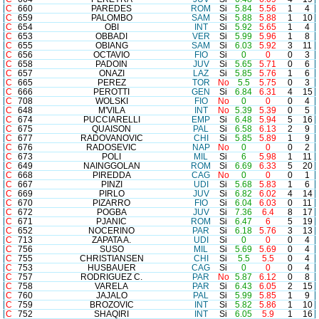
C
660
PAREDES
ROM
Si
5.84
5.56
1
4
C
659
PALOMBO
SAM
Si
5.88
5.88
1
10
C
654
OBI
INT
Si
5.92
5.65
1
4
C
653
OBBADI
VER
Si
5.99
5.96
1
8
C
655
OBIANG
SAM
Si
6.03
5.92
3
11
C
656
OCTAVIO
FIO
Si
0
0
0
3
C
658
PADOIN
JUV
Si
5.65
5.71
0
6
C
657
ONAZI
LAZ
Si
5.85
5.76
1
6
C
665
PEREZ
TOR
No
5.5
5.75
0
3
C
666
PEROTTI
GEN
Si
6.84
6.31
4
15
C
708
WOLSKI
FIO
No
0
0
0
4
C
648
M'VILA
INT
No
5.39
5.39
0
5
C
674
PUCCIARELLI
EMP
Si
6.48
5.94
5
16
C
675
QUAISON
PAL
Si
6.58
6.13
2
9
C
677
RADOVANOVIC
CHI
Si
5.85
5.89
1
9
C
676
RADOSEVIC
NAP
No
0
0
0
2
C
673
POLI
MIL
Si
6
5.98
1
11
C
649
NAINGGOLAN
ROM
Si
6.69
6.33
5
20
C
668
PIREDDA
CAG
No
0
0
0
1
C
667
PINZI
UDI
Si
5.68
5.83
1
6
C
669
PIRLO
JUV
Si
6.82
6.02
4
14
C
670
PIZARRO
FIO
Si
6.04
6.03
0
11
C
672
POGBA
JUV
Si
7.36
6.4
8
17
C
671
PJANIC
ROM
Si
6.47
6
5
19
C
652
NOCERINO
PAR
Si
6.18
5.76
3
13
C
713
ZAPATA A.
UDI
Si
0
0
0
4
C
756
SUSO
MIL
Si
5.69
5.69
0
4
C
755
CHRISTIANSEN
CHI
Si
5.5
5.5
0
4
C
753
HUSBAUER
CAG
Si
0
0
0
4
C
757
RODRIGUEZ C.
PAR
No
5.87
6.12
0
8
C
758
VARELA
PAR
Si
6.43
6.05
2
15
C
760
JAJALO
PAL
Si
5.99
5.85
1
9
C
759
BROZOVIC
INT
Si
5.82
5.86
1
10
C
752
SHAQIRI
INT
Si
6.05
5.9
1
16