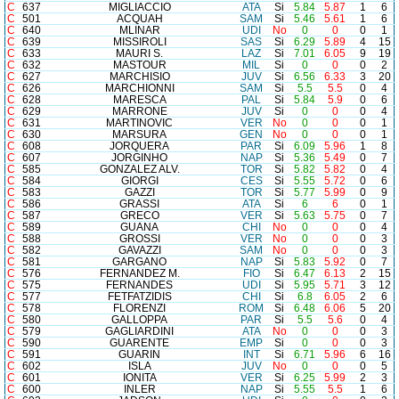
C
637
MIGLIACCIO
ATA
Si
5.84
5.87
1
6
C
501
ACQUAH
SAM
Si
5.46
5.61
1
6
C
640
MLINAR
UDI
No
0
0
0
1
C
639
MISSIROLI
SAS
Si
6.29
5.89
4
15
C
633
MAURI S.
LAZ
Si
7.01
6.05
9
19
C
632
MASTOUR
MIL
Si
0
0
0
2
C
627
MARCHISIO
JUV
Si
6.56
6.33
3
20
C
626
MARCHIONNI
SAM
Si
5.5
5.5
0
4
C
628
MARESCA
PAL
Si
5.84
5.9
0
6
C
629
MARRONE
JUV
Si
0
0
0
4
C
631
MARTINOVIC
VER
No
0
0
0
1
C
630
MARSURA
GEN
No
0
0
0
1
C
608
JORQUERA
PAR
Si
6.09
5.96
1
8
C
607
JORGINHO
NAP
Si
5.36
5.49
0
7
C
585
GONZALEZ ALV.
TOR
Si
5.82
5.82
0
4
C
584
GIORGI
CES
Si
5.55
5.72
0
6
C
583
GAZZI
TOR
Si
5.77
5.99
0
9
C
586
GRASSI
ATA
Si
6
6
0
1
C
587
GRECO
VER
Si
5.63
5.75
0
7
C
589
GUANA
CHI
No
0
0
0
4
C
588
GROSSI
VER
No
0
0
0
3
C
582
GAVAZZI
SAM
No
0
0
0
3
C
581
GARGANO
NAP
Si
5.83
5.92
0
7
C
576
FERNANDEZ M.
FIO
Si
6.47
6.13
2
15
C
575
FERNANDES
UDI
Si
5.95
5.71
3
12
C
577
FETFATZIDIS
CHI
Si
6.8
6.05
2
6
C
578
FLORENZI
ROM
Si
6.48
6.06
5
20
C
580
GALLOPPA
PAR
Si
5.5
5.6
0
4
C
579
GAGLIARDINI
ATA
No
0
0
0
3
C
590
GUARENTE
EMP
Si
0
0
0
3
C
591
GUARIN
INT
Si
6.71
5.96
6
16
C
602
ISLA
JUV
No
0
0
0
5
C
601
IONITA
VER
Si
6.25
5.99
2
3
C
600
INLER
NAP
Si
5.55
5.5
1
6