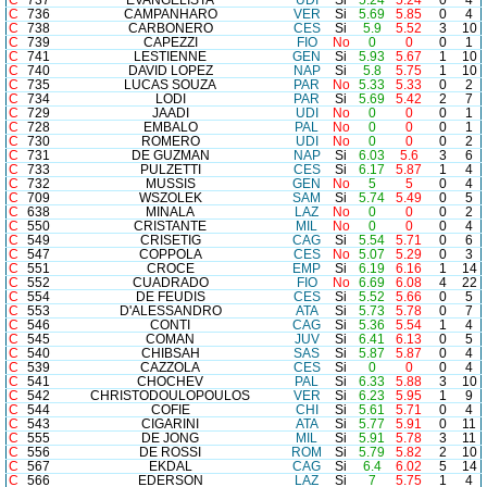
C
737
EVANGELISTA
UDI
Si
5.24
5.24
0
4
C
736
CAMPANHARO
VER
Si
5.69
5.85
0
4
C
738
CARBONERO
CES
Si
5.9
5.52
3
10
C
739
CAPEZZI
FIO
No
0
0
0
1
C
741
LESTIENNE
GEN
Si
5.93
5.67
1
10
C
740
DAVID LOPEZ
NAP
Si
5.8
5.75
1
10
C
735
LUCAS SOUZA
PAR
No
5.33
5.33
0
2
C
734
LODI
PAR
Si
5.69
5.42
2
7
C
729
JAADI
UDI
No
0
0
0
1
C
728
EMBALO
PAL
No
0
0
0
1
C
730
ROMERO
UDI
No
0
0
0
2
C
731
DE GUZMAN
NAP
Si
6.03
5.6
3
6
C
733
PULZETTI
CES
Si
6.17
5.87
1
4
C
732
MUSSIS
GEN
No
5
5
0
4
C
709
WSZOLEK
SAM
Si
5.74
5.49
0
5
C
638
MINALA
LAZ
No
0
0
0
2
C
550
CRISTANTE
MIL
No
0
0
0
4
C
549
CRISETIG
CAG
Si
5.54
5.71
0
6
C
547
COPPOLA
CES
No
5.07
5.29
0
3
C
551
CROCE
EMP
Si
6.19
6.16
1
14
C
552
CUADRADO
FIO
No
6.69
6.08
4
22
C
554
DE FEUDIS
CES
Si
5.52
5.66
0
5
C
553
D'ALESSANDRO
ATA
Si
5.73
5.78
0
7
C
546
CONTI
CAG
Si
5.36
5.54
1
4
C
545
COMAN
JUV
Si
6.41
6.13
0
5
C
540
CHIBSAH
SAS
Si
5.87
5.87
0
4
C
539
CAZZOLA
CES
Si
0
0
0
4
C
541
CHOCHEV
PAL
Si
6.33
5.88
3
10
C
542
CHRISTODOULOPOULOS
VER
Si
6.23
5.95
1
9
C
544
COFIE
CHI
Si
5.61
5.71
0
4
C
543
CIGARINI
ATA
Si
5.77
5.91
0
11
C
555
DE JONG
MIL
Si
5.91
5.78
3
11
C
556
DE ROSSI
ROM
Si
5.79
5.82
2
10
C
567
EKDAL
CAG
Si
6.4
6.02
5
14
C
566
EDERSON
LAZ
Si
7
5.75
1
4