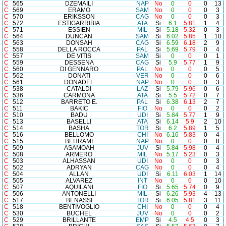
C
565
DZEMAILI
NAP
No
0
0
0
13
C
569
ERAMO
SAM
No
0
0
0
3
C
570
ERIKSSON
CAG
No
0
0
0
3
C
572
ESTIGARRIBIA
ATA
Si
6.1
5.81
1
4
C
571
ESSIEN
MIL
Si
5.18
5.32
0
3
C
564
DUNCAN
SAM
Si
6.02
5.85
1
10
C
563
DONSAH
CAG
Si
6.59
6.18
2
9
C
558
DELLA ROCCA
PAL
Si
5.69
5.79
0
4
C
557
DE VITIS
SAM
Si
0
0
0
1
C
559
DESSENA
CAG
Si
5.9
5.77
1
9
C
560
DI GENNARO
PAL
No
0
0
0
5
C
562
DONATI
VER
No
0
0
0
6
C
561
DONADEL
NAP
No
0
0
0
3
C
538
CATALDI
LAZ
Si
5.79
5.96
0
6
C
536
CARMONA
ATA
Si
5.5
5.72
0
7
C
512
BARRETO E.
PAL
Si
6.38
6.13
2
7
C
511
BAKIC
FIO
No
0
0
0
2
C
510
BADU
UDI
Si
5.84
5.77
1
9
C
513
BASELLI
ATA
Si
6.14
5.9
2
10
C
514
BASHA
TOR
Si
6.2
5.89
1
5
C
516
BELLOMO
CHI
No
6.16
5.83
0
4
C
515
BEHRAMI
NAP
No
0
0
0
8
C
509
ASAMOAH
JUV
Si
5.84
5.98
0
4
C
508
ARMERO
MIL
No
5.17
5.23
0
3
C
503
ALHASSAN
UDI
No
0
0
0
3
C
502
ADRYAN
CAG
No
0
0
0
4
C
504
ALLAN
UDI
Si
6.11
6.03
1
14
C
505
ALVAREZ
INT
No
0
0
0
10
C
507
AQUILANI
FIO
Si
5.65
5.74
0
9
C
506
ANTONELLI
MIL
Si
6.26
5.93
4
13
C
517
BENASSI
TOR
Si
6.05
5.81
3
11
C
518
BENTIVOGLIO
CHI
No
0
0
0
4
C
530
BUCHEL
JUV
No
0
0
0
2
C
529
BRILLANTE
EMP
Si
4.5
4.5
0
3