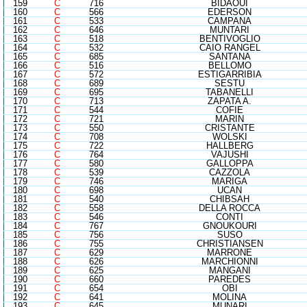
159
C
716
BIDAOUI
160
C
566
EDERSON
161
C
533
CAMPANA
162
C
646
MUNTARI
163
C
518
BENTIVOGLIO
164
C
532
CAIO RANGEL
165
C
685
SANTANA
166
C
516
BELLOMO
167
C
572
ESTIGARRIBIA
168
C
689
SESTU
169
C
695
TABANELLI
170
C
713
ZAPATA A.
171
C
544
COFIE
172
C
721
MARIN
173
C
550
CRISTANTE
174
C
708
WOLSKI
175
C
722
HALLBERG
176
C
764
VAJUSHI
177
C
580
GALLOPPA
178
C
539
CAZZOLA
179
C
746
MARIGA
180
C
698
UCAN
181
C
540
CHIBSAH
182
C
558
DELLA ROCCA
183
C
546
CONTI
184
C
767
GNOUKOURI
185
C
756
SUSO
186
C
755
CHRISTIANSEN
187
C
629
MARRONE
188
C
626
MARCHIONNI
189
C
625
MANGANI
190
C
660
PAREDES
191
C
654
OBI
192
C
641
MOLINA
193
C
645
MUNARI