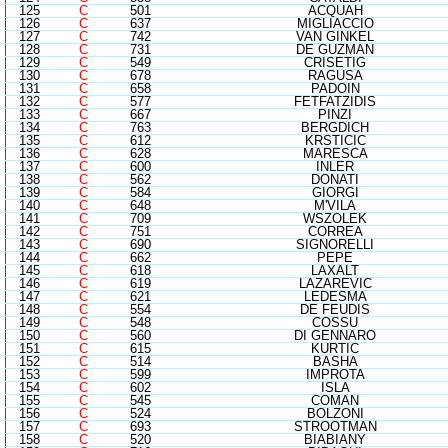
125
C
501
ACQUAH
126
C
637
MIGLIACCIO
127
C
742
VAN GINKEL
128
C
731
DE GUZMAN
129
C
549
CRISETIG
130
C
678
RAGUSA
131
C
658
PADOIN
132
C
577
FETFATZIDIS
133
C
667
PINZI
134
C
763
BERGDICH
135
C
612
KRSTICIC
136
C
628
MARESCA
137
C
600
INLER
138
C
562
DONATI
139
C
584
GIORGI
140
C
648
M'VILA
141
C
709
WSZOLEK
142
C
751
CORREA
143
C
690
SIGNORELLI
144
C
662
PEPE
145
C
618
LAXALT
146
C
619
LAZAREVIC
147
C
621
LEDESMA
148
C
554
DE FEUDIS
149
C
548
COSSU
150
C
560
DI GENNARO
151
C
615
KURTIC
152
C
514
BASHA
153
C
599
IMPROTA
154
C
602
ISLA
155
C
545
COMAN
156
C
524
BOLZONI
157
C
693
STROOTMAN
158
C
520
BIABIANY