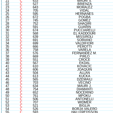
21
C
633
MAURI S.
22
C
527
BRIENZA
23
C
643
MORALEZ
24
C
705
VIDAL
25
C
595
HERNANES
26
C
672
POGBA
27
C
745
GOMEZ
28
C
752
SHAQIRI
29
C
591
GUARIN
30
C
674
PUCCIARELLI
31
C
568
EL KADDOURI
32
C
639
MISSIROLI
33
C
691
SORIANO
34
C
699
VALDIFIORI
35
C
666
PEROTTI
36
C
758
VARELA
37
C
576
FERNANDEZ M.
38
C
669
PIRLO
39
C
551
CROCE
40
C
567
EKDAL
41
C
610
KOVACIC
42
C
606
JOAQUIN
43
C
504
ALLAN
44
C
613
KUCKA
45
C
565
DZEMAILI
46
C
703
VECINO
47
C
634
MAURI J.
48
C
754
DIAMANTI
49
C
652
NOCERINO
50
C
761
MPOKU
51
C
506
ANTONELLI
52
C
707
WIDMER
53
C
521
BIGLIA
54
C
526
BORJA VALERO
55
C
593
HALLFREDSSON