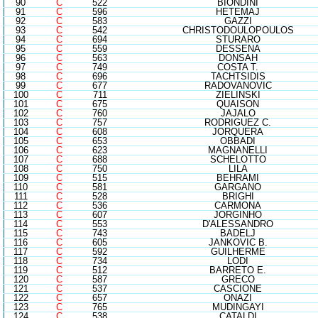
90
C
522
BIONDINI
91
C
596
HETEMAJ
92
C
583
GAZZI
93
C
542
CHRISTODOULOPOULOS
94
C
694
STURARO
95
C
559
DESSENA
96
C
563
DONSAH
97
C
749
COSTA T.
98
C
696
TACHTSIDIS
99
C
677
RADOVANOVIC
100
C
711
ZIELINSKI
101
C
675
QUAISON
102
C
760
JAJALO
103
C
757
RODRIGUEZ C.
104
C
608
JORQUERA
105
C
653
OBBADI
106
C
623
MAGNANELLI
107
C
688
SCHELOTTO
108
C
750
LILA
109
C
515
BEHRAMI
110
C
581
GARGANO
111
C
528
BRIGHI
112
C
536
CARMONA
113
C
607
JORGINHO
114
C
553
D'ALESSANDRO
115
C
743
BADELJ
116
C
605
JANKOVIC B.
117
C
592
GUILHERME
118
C
734
LODI
119
C
512
BARRETO E.
120
C
587
GRECO
121
C
537
CASCIONE
122
C
657
ONAZI
123
C
765
MUDINGAYI
124
C
538
CATALDI