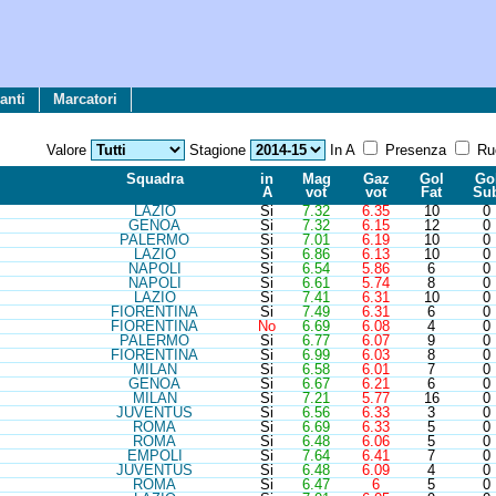
anti
Marcatori
Valore
Stagione
In A
Presenza
Ru
Sq
ua
d
ra
in
Mag
Gaz
Gol
Go
A
vot
vot
Fat
Su
LAZ
IO
Si
7.32
6.35
10
0
GEN
OA
Si
7.32
6.15
12
0
PAL
ERMO
Si
7.01
6.19
10
0
LAZ
IO
Si
6.86
6.13
10
0
NAP
OLI
Si
6.54
5.86
6
0
NAP
OLI
Si
6.61
5.74
8
0
LAZ
IO
Si
7.41
6.31
10
0
FIO
RENTINA
Si
7.49
6.31
6
0
FIO
RENTINA
No
6.69
6.08
4
0
PAL
ERMO
Si
6.77
6.07
9
0
FIO
RENTINA
Si
6.99
6.03
8
0
MIL
AN
Si
6.58
6.01
7
0
GEN
OA
Si
6.67
6.21
6
0
MIL
AN
Si
7.21
5.77
16
0
JUV
ENTUS
Si
6.56
6.33
3
0
ROM
A
Si
6.69
6.33
5
0
ROM
A
Si
6.48
6.06
5
0
EMP
OLI
Si
7.64
6.41
7
0
JUV
ENTUS
Si
6.48
6.09
4
0
ROM
A
Si
6.47
6
5
0