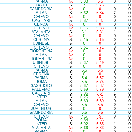
PAR
MA
No
5.33
5.5
0
0
LAZ
IO
Si
7
5.75
1
0
SAM
PDORIA
No
0
0
0
0
MIL
AN
Si
5.62
5.34
2
0
CHI
EVO
No
0
0
0
0
CAG
LIARI
Si
5.87
5.87
0
0
GEN
OA
No
0
0
0
0
CHI
EVO
No
6.16
5.83
0
0
ATA
LANTA
Si
6.1
5.81
1
0
CHI
EVO
No
0
0
0
0
CES
ENA
Si
5.15
5.15
0
0
UDI
NESE
Si
0
0
0
0
CHI
EVO
Si
5.61
5.71
0
0
FIO
RENTINA
No
0
0
0
0
MIL
AN
No
0
0
0
0
FIO
RENTINA
No
0
0
0
0
UDI
NESE
Si
5.37
5.49
0
0
CHI
EVO
Si
0
0
0
0
PAR
MA
Si
5.5
5.6
0
0
CES
ENA
Si
0
0
0
0
PAR
MA
Si
5.4
5.57
0
0
ROM
A
Si
5.5
5.75
0
0
SAS
SUOLO
Si
5.87
5.87
0
0
PAL
ERMO
Si
5.69
5.79
0
0
CAG
LIARI
Si
5.36
5.54
1
0
INT
ER
Si
6.25
6.5
0
0
MIL
AN
Si
5.69
5.69
0
0
CHI
EVO
Si
5.5
5.5
0
0
JUV
ENTUS
Si
0
0
0
0
SAM
PDORIA
Si
5.5
5.5
0
0
CHI
EVO
No
4.5
5
0
0
ROM
A
Si
5.84
5.56
1
0
INT
ER
Si
5.92
5.65
1
0
ATA
LANTA
No
5.66
5.83
0
0
PAR
MA
No
0
0
0
0