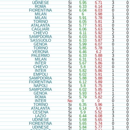
UDI
NESE
Si
5.95
5.71
3
0
ROM
A
Si
6.33
6.14
2
0
FIO
RENTINA
Si
6.04
6.03
0
0
MIL
AN
Si
6
5.98
1
0
MIL
AN
Si
5.91
5.78
3
0
TOR
INO
Si
6.05
5.81
3
0
ATA
LANTA
Si
5.77
5.91
0
0
CAG
LIARI
Si
6.06
5.63
5
0
CHI
EVO
Si
6.11
5.92
2
0
SAM
PDORIA
Si
6.03
5.92
3
0
SAS
SUOLO
Si
6.33
5.87
3
0
GEN
OA
Si
5.99
6.07
0
0
TOR
INO
Si
5.85
5.78
1
0
VER
ONA
Si
6.46
6.2
2
0
PAL
ERMO
Si
6.33
5.88
3
0
MIL
AN
Si
6.31
5.61
6
0
INT
ER
Si
5.67
5.86
0
0
CHI
EVO
Si
5.8
5.82
0
0
INT
ER
Si
5.82
5.86
1
0
EMP
OLI
Si
6.02
5.91
1
0
SAM
PDORIA
Si
5.88
5.88
1
0
FIO
RENTINA
Si
6.12
5.89
1
0
NAP
OLI
Si
5.8
5.75
1
0
SAM
PDORIA
Si
6.02
5.85
1
0
GEN
OA
Si
5.93
5.67
1
0
ROM
A
Si
5.79
5.82
2
0
INT
ER
No
0
0
0
0
TOR
INO
Si
6.35
5.96
1
0
ATA
LANTA
Si
6.14
5.9
2
0
CES
ENA
Si
5.9
5.52
3
0
LAZ
IO
Si
6.44
6.08
3
0
UDI
NESE
Si
5.68
5.65
1
0
FIO
RENTINA
Si
5.65
5.74
0
0
UDI
NESE
Si
5.84
5.77
1
0