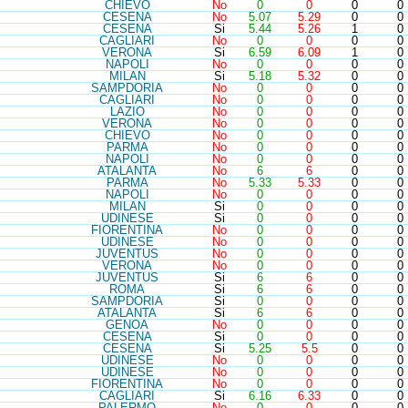
CHI
EVO
No
0
0
0
0
CES
ENA
No
5.07
5.29
0
0
CES
ENA
Si
5.44
5.26
1
0
CAG
LIARI
No
0
0
0
0
VER
ONA
Si
6.59
6.09
1
0
NAP
OLI
No
0
0
0
0
MIL
AN
Si
5.18
5.32
0
0
SAM
PDORIA
No
0
0
0
0
CAG
LIARI
No
0
0
0
0
LAZ
IO
No
0
0
0
0
VER
ONA
No
0
0
0
0
CHI
EVO
No
0
0
0
0
PAR
MA
No
0
0
0
0
NAP
OLI
No
0
0
0
0
ATA
LANTA
No
6
6
0
0
PAR
MA
No
5.33
5.33
0
0
NAP
OLI
No
0
0
0
0
MIL
AN
Si
0
0
0
0
UDI
NESE
Si
0
0
0
0
FIO
RENTINA
No
0
0
0
0
UDI
NESE
No
0
0
0
0
JUV
ENTUS
No
0
0
0
0
VER
ONA
No
0
0
0
0
JUV
ENTUS
Si
6
6
0
0
ROM
A
Si
6
6
0
0
SAM
PDORIA
Si
0
0
0
0
ATA
LANTA
Si
6
6
0
0
GEN
OA
No
0
0
0
0
CES
ENA
Si
0
0
0
0
CES
ENA
Si
5.25
5.5
0
0
UDI
NESE
No
0
0
0
0
UDI
NESE
No
0
0
0
0
FIO
RENTINA
No
0
0
0
0
CAG
LIARI
Si
6.16
6.33
0
0
PAL
ERMO
No
0
0
0
0