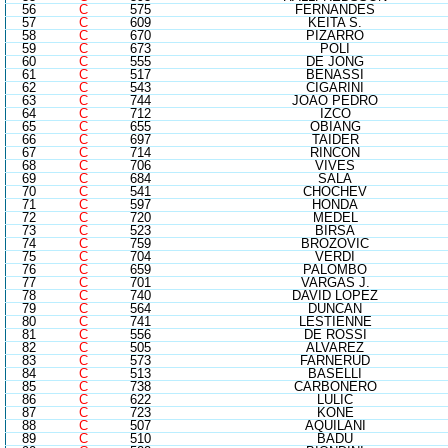
56
C
575
FERNANDES
57
C
609
KEITA S.
58
C
670
PIZARRO
59
C
673
POLI
60
C
555
DE JONG
61
C
517
BENASSI
62
C
543
CIGARINI
63
C
744
JOAO PEDRO
64
C
712
IZCO
65
C
655
OBIANG
66
C
697
TAIDER
67
C
714
RINCON
68
C
706
VIVES
69
C
684
SALA
70
C
541
CHOCHEV
71
C
597
HONDA
72
C
720
MEDEL
73
C
523
BIRSA
74
C
759
BROZOVIC
75
C
704
VERDI
76
C
659
PALOMBO
77
C
701
VARGAS J.
78
C
740
DAVID LOPEZ
79
C
564
DUNCAN
80
C
741
LESTIENNE
81
C
556
DE ROSSI
82
C
505
ALVAREZ
83
C
573
FARNERUD
84
C
513
BASELLI
85
C
738
CARBONERO
86
C
622
LULIC
87
C
723
KONE
88
C
507
AQUILANI
89
C
510
BADU