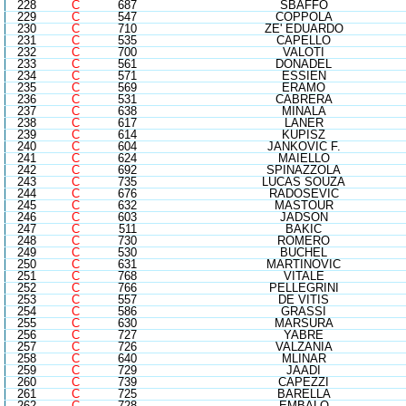
228
C
687
SBAFFO
229
C
547
COPPOLA
230
C
710
ZE' EDUARDO
231
C
535
CAPELLO
232
C
700
VALOTI
233
C
561
DONADEL
234
C
571
ESSIEN
235
C
569
ERAMO
236
C
531
CABRERA
237
C
638
MINALA
238
C
617
LANER
239
C
614
KUPISZ
240
C
604
JANKOVIC F.
241
C
624
MAIELLO
242
C
692
SPINAZZOLA
243
C
735
LUCAS SOUZA
244
C
676
RADOSEVIC
245
C
632
MASTOUR
246
C
603
JADSON
247
C
511
BAKIC
248
C
730
ROMERO
249
C
530
BUCHEL
250
C
631
MARTINOVIC
251
C
768
VITALE
252
C
766
PELLEGRINI
253
C
557
DE VITIS
254
C
586
GRASSI
255
C
630
MARSURA
256
C
727
YABRE
257
C
726
VALZANIA
258
C
640
MLINAR
259
C
729
JAADI
260
C
739
CAPEZZI
261
C
725
BARELLA
262
C
728
EMBALO