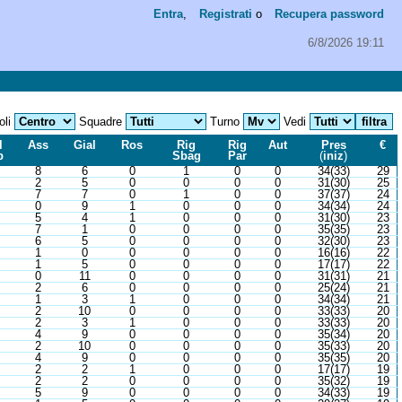
Entra
,
Registrati
o
Recupera password
6/8/2026 19:11
oli
Squadre
Turno
Vedi
l
Ass
Gial
Ros
Rig
Rig
Aut
Pres
€
b
Sbag
Par
(
iniz
)
8
6
0
1
0
0
34(33)
29
2
5
0
0
0
0
31(30)
25
7
7
0
1
0
0
37(37)
24
0
9
1
0
0
0
34(34)
24
5
4
1
0
0
0
31(30)
23
7
1
0
0
0
0
35(35)
23
6
5
0
0
0
0
32(30)
23
1
0
0
0
0
0
16(16)
22
1
5
0
0
0
0
17(17)
22
0
11
0
0
0
0
31(31)
21
2
6
0
0
0
0
25(24)
21
1
3
1
0
0
0
34(34)
21
2
10
0
0
0
0
33(33)
20
2
3
1
0
0
0
33(33)
20
4
9
0
0
0
0
35(34)
20
2
10
0
0
0
0
35(33)
20
4
9
0
0
0
0
35(35)
20
2
2
1
0
0
0
17(17)
19
2
2
0
0
0
0
35(32)
19
5
9
0
0
0
0
34(33)
19