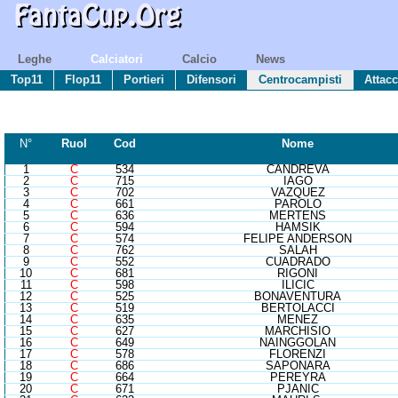
Leghe
Calciatori
Calcio
News
Top11
Flop11
Portieri
Difensori
Centrocampisti
Attacc
N°
R
uol
Cod
Nome
1
C
534
CANDREVA
2
C
715
IAGO
3
C
702
VAZQUEZ
4
C
661
PAROLO
5
C
636
MERTENS
6
C
594
HAMSIK
7
C
574
FELIPE ANDERSON
8
C
762
SALAH
9
C
552
CUADRADO
10
C
681
RIGONI
11
C
598
ILICIC
12
C
525
BONAVENTURA
13
C
519
BERTOLACCI
14
C
635
MENEZ
15
C
627
MARCHISIO
16
C
649
NAINGGOLAN
17
C
578
FLORENZI
18
C
686
SAPONARA
19
C
664
PEREYRA
20
C
671
PJANIC