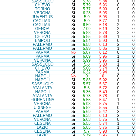
SAS
SUOLO
Si
5.78
5.84
0
0
CHI
EVO
Si
5.79
5.96
0
0
TOR
INO
Si
5.77
5.99
0
0
VER
ONA
Si
6.23
5.95
1
0
JUV
ENTUS
Si
5.9
5.95
1
0
CAG
LIARI
Si
5.9
5.77
1
0
CAG
LIARI
Si
6.59
6.18
2
0
GEN
OA
Si
7.09
6.19
2
0
VER
ONA
Si
5.88
5.78
3
0
CHI
EVO
Si
5.85
5.89
1
0
EMP
OLI
Si
5.84
5.93
0
0
PAL
ERMO
Si
6.58
6.13
2
0
PAL
ERMO
Si
5.99
5.85
1
0
PAR
MA
No
5.87
6.12
0
0
PAR
MA
Si
6.09
5.96
1
0
VER
ONA
Si
5.99
5.96
1
0
SAS
SUOLO
Si
5.8
5.83
1
0
CHI
EVO
Si
5.66
5.74
0
0
PAR
MA
Si
6.32
5.94
2
0
NAP
OLI
No
0
0
0
0
NAP
OLI
Si
5.83
5.92
0
0
SAS
SUOLO
Si
5.57
5.67
0
0
ATA
LANTA
Si
5.5
5.72
0
0
NAP
OLI
Si
5.36
5.49
0
0
ATA
LANTA
Si
5.73
5.78
0
0
FIO
RENTINA
Si
5.55
5.47
1
0
VER
ONA
Si
5.93
5.75
1
0
UDI
NESE
Si
5.52
5.55
0
0
PAR
MA
Si
5.69
5.42
2
0
PAL
ERMO
Si
6.38
6.13
2
0
VER
ONA
Si
5.63
5.75
0
0
CES
ENA
Si
5.55
5.74
1
0
LAZ
IO
Si
5.85
5.76
1
0
CES
ENA
Si
5.7
5.98
0
0
LAZ
IO
Si
5.79
5.96
0
0