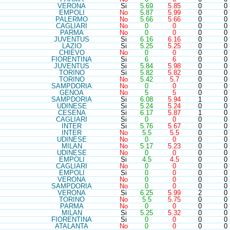
VER
ONA
Si
5.69
5.85
0
0
EMP
OLI
No
5.87
5.99
0
0
PAL
ERMO
No
5.66
5.66
0
0
CAG
LIARI
No
0
0
0
0
PAR
MA
No
0
0
0
0
JUV
ENTUS
Si
6.16
6.16
0
0
LAZ
IO
Si
5.25
5.25
0
0
CHI
EVO
No
0
0
0
0
FIO
RENTINA
Si
6
6
0
0
JUV
ENTUS
Si
5.84
5.98
0
0
TOR
INO
Si
5.82
5.82
0
0
TOR
INO
No
5.42
5.7
0
0
SAM
PDORIA
No
0
0
0
0
GEN
OA
No
5
5
0
0
SAM
PDORIA
Si
6.08
5.94
1
0
UDI
NESE
Si
5.24
5.24
0
0
CES
ENA
Si
6.17
5.87
1
0
CAG
LIARI
Si
0
0
0
0
INT
ER
Si
5.76
5.67
0
0
INT
ER
No
5.5
5.5
0
0
UDI
NESE
No
0
0
0
0
MIL
AN
No
5.17
5.23
0
0
UDI
NESE
No
0
0
0
0
EMP
OLI
Si
4.5
4.5
0
0
CAG
LIARI
No
0
0
0
0
EMP
OLI
Si
0
0
0
0
VER
ONA
No
0
0
0
0
SAM
PDORIA
No
0
0
0
0
VER
ONA
Si
6.25
5.99
2
0
TOR
INO
No
5.5
5.75
0
0
PAR
MA
No
0
0
0
0
MIL
AN
Si
5.25
5.32
0
0
FIO
RENTINA
Si
0
0
0
0
ATA
LANTA
No
0
0
0
0