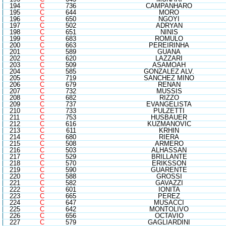
194
C
736
CAMPANHARO
195
C
644
MORO
196
C
650
NGOYI
197
C
502
ADRYAN
198
C
651
NINIS
199
C
683
ROMULO
200
C
663
PEREIRINHA
201
C
589
GUANA
202
C
620
LAZZARI
203
C
509
ASAMOAH
204
C
585
GONZALEZ ALV.
205
C
719
SANCHEZ MINO
206
C
679
RENAN
207
C
732
MUSSIS
208
C
682
RIZZO
209
C
737
EVANGELISTA
210
C
733
PULZETTI
211
C
753
HUSBAUER
212
C
616
KUZMANOVIC
213
C
611
KRHIN
214
C
680
RIERA
215
C
508
ARMERO
216
C
503
ALHASSAN
217
C
529
BRILLANTE
218
C
570
ERIKSSON
219
C
590
GUARENTE
220
C
588
GROSSI
221
C
582
GAVAZZI
222
C
601
IONITA
223
C
665
PEREZ
224
C
647
MUSACCI
225
C
642
MONTOLIVO
226
C
656
OCTAVIO
227
C
579
GAGLIARDINI