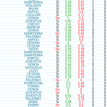
SAM
PDORIA
Si
5.46
5.61
1
0
ATA
LANTA
Si
5.84
5.87
1
0
MIL
AN
Si
5.65
5.49
1
0
NAP
OLI
Si
6.03
5.6
3
0
CAG
LIARI
Si
5.54
5.71
0
0
GEN
OA
No
5
5.5
0
0
JUV
ENTUS
Si
5.65
5.71
0
0
CHI
EVO
Si
6.8
6.05
2
0
UDI
NESE
Si
5.68
5.83
1
0
GEN
OA
Si
5.68
5.68
0
0
SAM
PDORIA
No
5.82
5.82
0
0
PAL
ERMO
Si
5.84
5.9
0
0
NAP
OLI
Si
5.55
5.5
1
0
VER
ONA
No
0
0
0
0
CES
ENA
Si
5.55
5.72
0
0
INT
ER
No
5.39
5.39
0
0
SAM
PDORIA
Si
5.74
5.49
0
0
SAM
PDORIA
Si
5.69
5.69
0
0
EMP
OLI
Si
6.04
5.67
1
0
JUV
ENTUS
Si
5.74
5.48
1
0
GEN
OA
Si
5.66
5.79
0
0
SAS
SUOLO
Si
6.01
5.77
1
0
LAZ
IO
Si
5.57
5.52
0
0
CES
ENA
Si
5.52
5.66
0
0
CAG
LIARI
Si
5.78
5.74
2
0
PAL
ERMO
No
0
0
0
0
FIO
RENTINA
Si
5.5
5.44
1
0
TOR
INO
Si
6.2
5.89
1
0
GEN
OA
No
0
0
0
0
JUV
ENTUS
No
0
0
0
0
JUV
ENTUS
Si
6.41
6.13
0
0
PAL
ERMO
Si
5.7
5.79
0
0
ROM
A
Si
5.99
5.7
0
0
PAR
MA
No
5.5
5.5
0
0