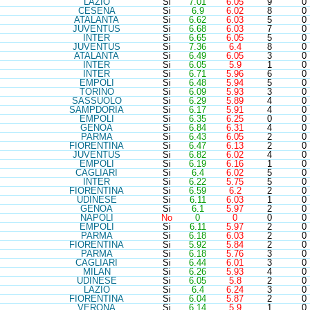
LAZ
IO
Si
7.01
6.05
9
0
CES
ENA
Si
6.9
6.02
8
0
ATA
LANTA
Si
6.62
6.03
5
0
JUV
ENTUS
Si
6.68
6.03
7
0
INT
ER
Si
6.65
6.05
5
0
JUV
ENTUS
Si
7.36
6.4
8
0
ATA
LANTA
Si
6.49
6.05
3
0
INT
ER
Si
6.05
5.9
1
0
INT
ER
Si
6.71
5.96
6
0
EMP
OLI
Si
6.48
5.94
5
0
TOR
INO
Si
6.09
5.93
3
0
SAS
SUOLO
Si
6.29
5.89
4
0
SAM
PDORIA
Si
6.17
5.91
4
0
EMP
OLI
Si
6.35
6.25
0
0
GEN
OA
Si
6.84
6.31
4
0
PAR
MA
Si
6.43
6.05
2
0
FIO
RENTINA
Si
6.47
6.13
2
0
JUV
ENTUS
Si
6.82
6.02
4
0
EMP
OLI
Si
6.19
6.16
1
0
CAG
LIARI
Si
6.4
6.02
5
0
INT
ER
Si
6.22
5.75
5
0
FIO
RENTINA
Si
6.59
6.2
2
0
UDI
NESE
Si
6.11
6.03
1
0
GEN
OA
Si
6.1
5.97
2
0
NAP
OLI
No
0
0
0
0
EMP
OLI
Si
6.11
5.97
2
0
PAR
MA
Si
6.18
6.03
2
0
FIO
RENTINA
Si
5.92
5.84
2
0
PAR
MA
Si
6.18
5.76
3
0
CAG
LIARI
Si
6.44
6.01
3
0
MIL
AN
Si
6.26
5.93
4
0
UDI
NESE
Si
6.05
5.8
2
0
LAZ
IO
Si
6.4
6.24
3
0
FIO
RENTINA
Si
6.04
5.87
2
0
VER
ONA
Si
6.14
5.9
1
0