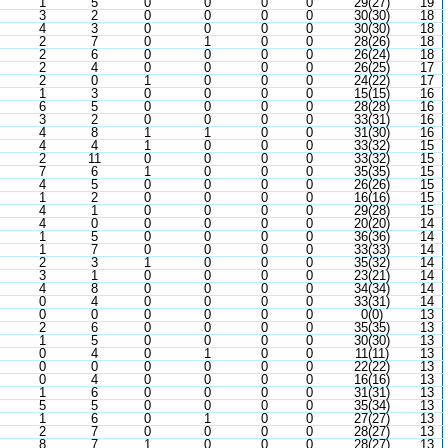
1
5
0
0
0
0
29(27)
19
3
2
0
0
0
0
30(30)
18
4
3
0
0
0
0
30(30)
18
2
7
0
1
0
0
28(26)
18
2
6
0
0
0
0
26(24)
18
2
4
0
0
0
0
26(25)
17
2
0
1
0
0
0
24(22)
17
1
3
0
0
0
0
15(15)
16
6
5
0
0
0
0
28(28)
16
3
2
0
0
0
0
33(31)
16
4
8
1
1
0
0
31(30)
16
4
4
1
0
0
0
33(32)
15
2
11
0
0
0
0
33(32)
15
7
6
1
0
0
0
35(35)
15
4
5
0
0
0
0
26(26)
15
1
2
0
0
0
0
16(16)
15
4
1
0
0
0
0
29(28)
15
4
0
0
0
0
0
20(20)
14
1
5
0
0
0
0
36(36)
14
1
7
0
0
0
0
33(33)
14
2
3
1
0
0
0
35(32)
14
3
1
0
0
0
0
23(21)
14
4
8
0
0
0
0
34(34)
14
0
4
0
0
0
0
33(31)
14
0
0
0
0
0
0
0(0)
13
2
6
0
0
0
0
35(35)
13
1
5
0
0
0
0
30(30)
13
0
4
0
1
0
0
11(11)
13
0
0
0
0
0
0
22(22)
13
0
4
0
0
0
0
16(16)
13
1
6
0
0
0
0
31(31)
13
5
5
0
0
0
0
35(34)
13
1
6
0
1
0
0
27(27)
13
2
7
0
0
0
0
28(27)
13
8
7
1
0
0
0
28(27)
13