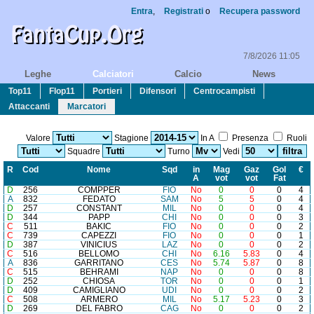
Entra
,
Registrati
o
Recupera password
7/8/2026 11:05
Leghe
Calciatori
Calcio
News
Top11
Flop11
Portieri
Difensori
Centrocampisti
Attaccanti
Marcatori
Valore
Stagione
In A
Presenza
Ruoli
Squadre
Turno
Vedi
R
Cod
Nome
Sq
d
in
Mag
Gaz
Gol
€
A
vot
vot
Fat
D
256
COMPPER
FIO
No
0
0
0
4
A
832
FEDATO
SAM
No
5
5
0
4
D
257
CONSTANT
MIL
No
0
0
0
4
D
344
PAPP
CHI
No
0
0
0
3
C
511
BAKIC
FIO
No
0
0
0
2
C
739
CAPEZZI
FIO
No
0
0
0
1
D
387
VINICIUS
LAZ
No
0
0
0
2
C
516
BELLOMO
CHI
No
6.16
5.83
0
4
A
836
GARRITANO
CES
No
5.74
5.87
0
8
C
515
BEHRAMI
NAP
No
0
0
0
8
D
252
CHIOSA
TOR
No
0
0
0
1
D
409
CAMIGLIANO
UDI
No
0
0
0
2
C
508
ARMERO
MIL
No
5.17
5.23
0
3
D
269
DEL FABRO
CAG
No
0
0
0
2