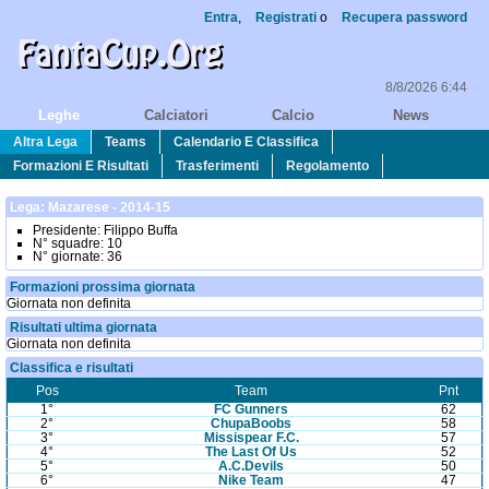
Entra
,
Registrati
o
Recupera password
8/8/2026 6:44
Leghe
Calciatori
Calcio
News
Altra Lega
Teams
Calendario E Classifica
Formazioni E Risultati
Trasferimenti
Regolamento
Lega: Mazarese - 2014-15
Presidente:
Filippo Buffa
N° squadre:
10
N° giornate:
36
Formazioni prossima giornata
Giornata non definita
Risultati ultima giornata
Giornata non definita
Classifica e risultati
Pos
Team
Pnt
1°
FC Gunners
62
2°
ChupaBoobs
58
3°
Missispear F.C.
57
4°
The Last Of Us
52
5°
A.C.Devils
50
6°
Nike Team
47