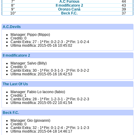
7°
A.C Furious
44
8°
Il modificatore 2
43
9°
Oronzo Canà
39
10°
Beck F.C.
37
A.C.Devils
Manager:
Pippo (filippo)
Credito:
0
Cambi
Extra:
27 -
1ª Fin:
0-2-2-3 -
2ª Fin:
1-0-2-4
Ultima modifica:
2015-05-16 10:45:02
Il modificatore 2
Manager:
Salvo (Billy)
Credito:
0
Cambi
Extra:
30 -
1ª Fin:
0-3-1-3 -
2ª Fin:
0-3-2-2
Ultima modifica:
2015-05-16 16:42:53
The Last Of Us
Manager:
Fabio Lo Iacono (fabio)
Credito:
1
Cambi
Extra:
28 -
1ª Fin:
1-2-3-1 -
2ª Fin:
0-2-2-3
Ultima modifica:
2015-05-22 10:41:54
Beck F.C.
Manager:
Gio (giovanni)
Credito:
0
Cambi
Extra:
32 -
1ª Fin:
0-1-2-4 -
2ª Fin:
1-1-2-3
Ultima modifica:
2015-04-18 14:46:17