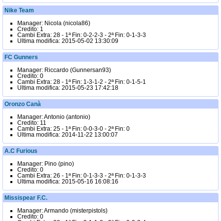
Nike Team
Manager:
Nicola (nicola86)
Credito:
1
Cambi
Extra:
28 -
1ª Fin:
0-2-2-3 -
2ª Fin:
0-1-3-3
Ultima modifica:
2015-05-02 13:30:09
FC Gunners
Manager:
Riccardo (Gunnersan93)
Credito:
0
Cambi
Extra:
28 -
1ª Fin:
1-3-1-2 -
2ª Fin:
0-1-5-1
Ultima modifica:
2015-05-23 17:42:18
Oronzo Canà
Manager:
Antonio (antonio)
Credito:
11
Cambi
Extra:
25 -
1ª Fin:
0-0-3-0 -
2ª Fin:
0
Ultima modifica:
2014-11-22 13:00:07
A.C Furious
Manager:
Pino (pino)
Credito:
0
Cambi
Extra:
26 -
1ª Fin:
0-1-3-3 -
2ª Fin:
0-1-3-3
Ultima modifica:
2015-05-16 16:08:16
Missispear F.C.
Manager:
Armando (misterpistols)
Credito:
0