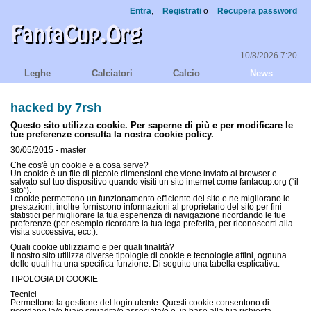
Entra
,
Registrati
o
Recupera password
10/8/2026 7:20
Leghe
Calciatori
Calcio
News
hacked by 7rsh
Questo sito utilizza cookie. Per saperne di più e per modificare le
tue preferenze consulta la nostra cookie policy.
30/05/2015 - master
Che cos'è un cookie e a cosa serve?
Un cookie è un file di piccole dimensioni che viene inviato al browser e
salvato sul tuo dispositivo quando visiti un sito internet come fantacup.org (“il
sito”).
I cookie permettono un funzionamento efficiente del sito e ne migliorano le
prestazioni, inoltre forniscono informazioni al proprietario del sito per fini
statistici per migliorare la tua esperienza di navigazione ricordando le tue
preferenze (per esempio ricordare la tua lega preferita, per riconoscerti alla
visita successiva, ecc.).
Quali cookie utilizziamo e per quali finalità?
Il nostro sito utilizza diverse tipologie di cookie e tecnologie affini, ognuna
delle quali ha una specifica funzione. Di seguito una tabella esplicativa.
TIPOLOGIA DI COOKIE
Tecnici
Permettono la gestione del login utente. Questi cookie consentono di