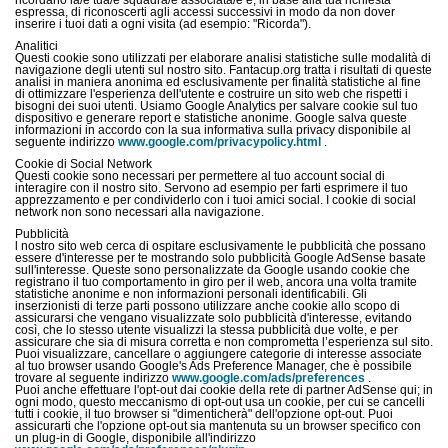
ricordano la/e tua/e squadra/e associata/e e, in base alla tua richiesta
espressa, di riconoscerti agli accessi successivi in modo da non dover
inserire i tuoi dati a ogni visita (ad esempio: "Ricorda").
Analitici
Questi cookie sono utilizzati per elaborare analisi statistiche sulle modalità di
navigazione degli utenti sul nostro sito. Fantacup.org tratta i risultati di queste
analisi in maniera anonima ed esclusivamente per finalità statistiche al fine
di ottimizzare l'esperienza dell'utente e costruire un sito web che rispetti i
bisogni dei suoi utenti. Usiamo Google Analytics per salvare cookie sul tuo
dispositivo e generare report e statistiche anonime. Google salva queste
informazioni in accordo con la sua informativa sulla privacy disponibile al
seguente indirizzo
www.google.com/privacypolicy.html
.
Cookie di Social Network
Questi cookie sono necessari per permettere al tuo account social di
interagire con il nostro sito. Servono ad esempio per farti esprimere il tuo
apprezzamento e per condividerlo con i tuoi amici social. I cookie di social
network non sono necessari alla navigazione.
Pubblicità
l nostro sito web cerca di ospitare esclusivamente le pubblicità che possano
essere d'interesse per te mostrando solo pubblicità Google AdSense basate
sull'interesse. Queste sono personalizzate da Google usando cookie che
registrano il tuo comportamento in giro per il web, ancora una volta tramite
statistiche anonime e non informazioni personali identificabili. Gli
inserzionisti di terze parti possono utilizzare anche cookie allo scopo di
assicurarsi che vengano visualizzate solo pubblicità d'interesse, evitando
così, che lo stesso utente visualizzi la stessa pubblicità due volte, e per
assicurare che sia di misura corretta e non comprometta l’esperienza sul sito.
Puoi visualizzare, cancellare o aggiungere categorie di interesse associate
al tuo browser usando Google's Ads Preference Manager, che è possibile
trovare al seguente indirizzo
www.google.com/ads/preferences
.
Puoi anche effettuare l'opt-out dai cookie della rete di partner AdSense qui; in
ogni modo, questo meccanismo di opt-out usa un cookie, per cui se cancelli
tutti i cookie, il tuo browser si "dimenticherà" dell'opzione opt-out. Puoi
assicurarti che l'opzione opt-out sia mantenuta su un browser specifico con
un plug-in di Google, disponibile all'indirizzo