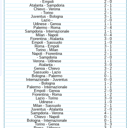
- Empoli
2 - 0
Atalanta - Sampdoria
2 - 1
Chievo - Verona
1 - 1
- Torino
2 - 1
Juventus - Bologna
3 - 1
Lazio -
2 - 0
Udinese - Genoa
1 - 1
Palermo - Roma
2 - 4
Sampdoria - Internazionale
1 - 1
Milan - Napoli
0 - 4
Fiorentina - Atalanta
3 - 0
Empoli - Sassuolo
1 - 0
Roma - Empoli
3 - 1
Torino - Milan
1 - 1
Napoli - Fiorentina
2 - 1
- Sampdoria
2 - 0
Verona - Udinese
1 - 1
Atalanta -
3 - 0
Genoa - Chievo
3 - 2
Sassuolo - Lazio
2 - 1
Bologna - Palermo
0 - 1
Internazionale - Juventus
0 - 0
- Bologna
1 - 2
Palermo - Internazionale
1 - 1
Empoli - Genoa
2 - 0
Fiorentina - Roma
1 - 2
Lazio - Torino
3 - 0
Udinese -
1 - 0
Milan - Sassuolo
2 - 1
Juventus - Atalanta
2 - 0
Sampdoria - Verona
4 - 1
Chievo - Napoli
0 - 1
Bologna - Internazionale
0 - 1
Torino - Genoa
3 - 3
Roma - Udinese
3 - 1