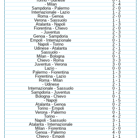
Torino - Udinese
0 - 1
- Milan
2 - 4
Sampdoria - Palermo
2 - 0
Internazionale - Lazio
1 - 2
Roma - Genoa
2 - 0
Verona - Sassuolo
1 - 1
Atalanta - Napoli
1 - 3
Fiorentina - Chievo
2 - 0
- Juventus
2 - 3
Genoa - Sampdoria
2 - 3
Empoli - Internazionale
0 - 1
Napoli - Torino
2 - 1
Udinese - Atalanta
2 - 1
Sassuolo -
2 - 2
Milan - Bologna
0 - 1
Chievo - Roma
3 - 3
Juventus - Verona
3 - 0
Lazio -
0 - 0
Palermo - Fiorentina
1 - 3
Fiorentina - Lazio
1 - 3
Roma - Milan
1 - 1
- Udinese
2 - 1
Internazionale - Sassuolo
0 - 1
Sampdoria - Juventus
1 - 2
Bologna - Chievo
0 - 1
- Napoli
1 - 5
Atalanta - Genoa
0 - 2
Torino - Empoli
0 - 1
Verona - Palermo
0 - 1
Torino -
4 - 2
Napoli - Sassuolo
3 - 1
Atalanta - Internazionale
1 - 1
Milan - Fiorentina
2 - 0
Genoa - Palermo
4 - 0
Chievo - Empoli
1 - 1