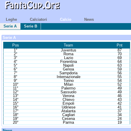
Leghe
Calciatori
Calcio
News
Serie A
Serie B
Serie A
Pos
Team
Pnt
1°
Juventus
87
2°
Roma
70
3°
Lazio
69
4°
Fiorentina
64
5°
Napoli
63
6°
Genoa
59
7°
Sampdoria
56
8°
Internazionale
55
9°
Torino
54
10°
Milan
52
11°
Palermo
49
12°
Sassuolo
49
13°
Verona
46
14°
Chievo
43
15°
Empoli
42
16°
Udinese
41
17°
Atalanta
37
18°
Cagliari
34
19°
Cesena
24
20°
Parma
19
News