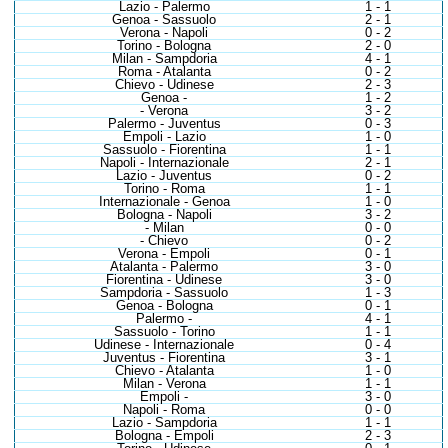
Lazio - Palermo
1 - 1
Genoa - Sassuolo
2 - 1
Verona - Napoli
0 - 2
Torino - Bologna
2 - 0
Milan - Sampdoria
4 - 1
Roma - Atalanta
0 - 2
Chievo - Udinese
2 - 3
Genoa -
1 - 2
- Verona
3 - 2
Palermo - Juventus
0 - 3
Empoli - Lazio
1 - 0
Sassuolo - Fiorentina
1 - 1
Napoli - Internazionale
2 - 1
Lazio - Juventus
0 - 2
Torino - Roma
1 - 1
Internazionale - Genoa
1 - 0
Bologna - Napoli
3 - 2
- Milan
0 - 0
- Chievo
0 - 2
Verona - Empoli
0 - 1
Atalanta - Palermo
3 - 0
Fiorentina - Udinese
3 - 0
Sampdoria - Sassuolo
1 - 3
Genoa - Bologna
0 - 1
Palermo -
4 - 1
Sassuolo - Torino
1 - 1
Udinese - Internazionale
0 - 4
Juventus - Fiorentina
3 - 1
Chievo - Atalanta
1 - 0
Milan - Verona
1 - 1
Empoli -
3 - 0
Napoli - Roma
0 - 0
Lazio - Sampdoria
1 - 1
Bologna - Empoli
2 - 3