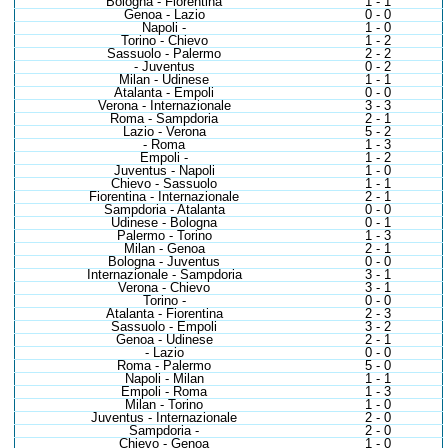
Bologna - Fiorentina
1 - 1
Genoa - Lazio
0 - 0
Napoli -
1 - 0
Torino - Chievo
1 - 2
Sassuolo - Palermo
2 - 2
- Juventus
0 - 2
Milan - Udinese
1 - 1
Atalanta - Empoli
0 - 0
Verona - Internazionale
3 - 3
Roma - Sampdoria
2 - 1
Lazio - Verona
5 - 2
- Roma
1 - 3
Empoli -
1 - 2
Juventus - Napoli
1 - 0
Chievo - Sassuolo
1 - 1
Fiorentina - Internazionale
2 - 1
Sampdoria - Atalanta
0 - 0
Udinese - Bologna
0 - 1
Palermo - Torino
1 - 3
Milan - Genoa
2 - 1
Bologna - Juventus
0 - 0
Internazionale - Sampdoria
3 - 1
Verona - Chievo
3 - 1
Torino -
0 - 0
Atalanta - Fiorentina
2 - 3
Sassuolo - Empoli
3 - 2
Genoa - Udinese
2 - 1
- Lazio
0 - 0
Roma - Palermo
5 - 0
Napoli - Milan
1 - 1
Empoli - Roma
1 - 3
Milan - Torino
1 - 0
Juventus - Internazionale
2 - 0
Sampdoria -
2 - 0
Chievo - Genoa
1 - 0