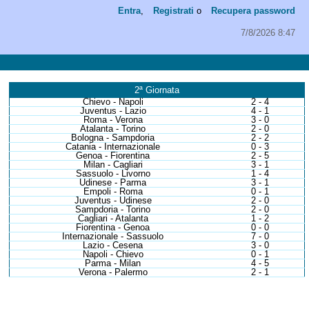
Entra
,
Registrati
o
Recupera password
7/8/2026 8:47
2ª Giornata
Chievo - Napoli
2 - 4
Juventus - Lazio
4 - 1
Roma - Verona
3 - 0
Atalanta - Torino
2 - 0
Bologna - Sampdoria
2 - 2
Catania - Internazionale
0 - 3
Genoa - Fiorentina
2 - 5
Milan - Cagliari
3 - 1
Sassuolo - Livorno
1 - 4
Udinese - Parma
3 - 1
Empoli - Roma
0 - 1
Juventus - Udinese
2 - 0
Sampdoria - Torino
2 - 0
Cagliari - Atalanta
1 - 2
Fiorentina - Genoa
0 - 0
Internazionale - Sassuolo
7 - 0
Lazio - Cesena
3 - 0
Napoli - Chievo
0 - 1
Parma - Milan
4 - 5
Verona - Palermo
2 - 1