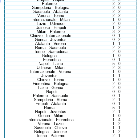
Palermo -
2 - 2
Sampdoria - Bologna
2 - 0
Sassuolo - Atalanta
2 - 2
Verona - Torino
2 - 2
Internazionale - Milan
1 - 0
Lazio - Udinese
2 - 0
Udinese - Empoli
1 - 2
Milan - Palermo
3 - 2
Chievo - Internazionale
0 - 1
Genoa - Juventus
0 - 2
Atalanta - Verona
1 - 1
Roma - Sassuolo
2 - 2
Torino - Sampdoria
2 - 0
Bologna -
1 - 0
- Fiorentina
0 - 1
Napoli - Lazio
5 - 0
Udinese - Milan
2 - 3
Internazionale - Verona
1 - 0
Juventus -
1 - 1
Chievo - Torino
1 - 0
Fiorentina - Bologna
2 - 0
Lazio - Genoa
2 - 0
- Napoli
0 - 0
Palermo - Sassuolo
0 - 1
Sampdoria - Roma
2 - 1
Empoli - Atalanta
0 - 1
Roma -
5 - 1
Napoli - Juventus
2 - 1
Genoa - Milan
1 - 0
Internazionale - Fiorentina
1 - 4
Verona - Lazio
1 - 2
Sassuolo - Chievo
1 - 1
Bologna - Udinese
1 - 2
Torino - Palermo
2 - 1