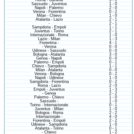
Sassuolo - Juventus
1 - 0
Napoli - Palermo
2 - 0
Verona - Fiorentina
0 - 2
Milan - Chievo
1 - 0
Atalanta - Lazio
2 - 1
-
2 - 1
Sampdoria - Empoli
1 - 1
Juventus - Torino
2 - 1
Internazionale - Roma
1 - 0
Lazio - Milan
1 - 3
Fiorentina -
4 - 1
- Verona
0 - 0
Udinese - Sassuolo
0 - 0
Bologna - Atalanta
3 - 0
Genoa - Napoli
0 - 0
Palermo - Empoli
0 - 1
Chievo - Sampdoria
1 - 1
Milan - Atalanta
0 - 0
Verona - Bologna
0 - 2
Napoli - Udinese
1 - 0
Sampdoria - Fiorentina
0 - 2
Roma - Lazio
2 - 0
Empoli - Juventus
1 - 3
- Genoa
2 - 2
Palermo - Chievo
1 - 0
Sassuolo -
1 - 0
Torino - Internazionale
0 - 1
Juventus - Milan
1 - 0
Bologna - Roma
2 - 2
Internazionale -
4 - 0
Fiorentina - Empoli
2 - 2
Udinese - Sampdoria
1 - 0
Atalanta - Torino
0 - 1
- Chievo
1 - 2