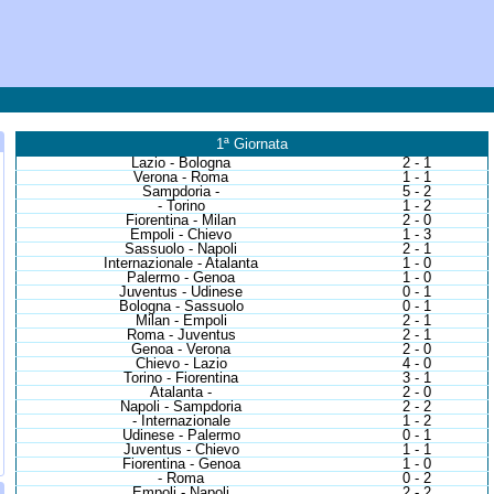
1ª Giornata
Lazio - Bologna
2 - 1
Verona - Roma
1 - 1
Sampdoria -
5 - 2
- Torino
1 - 2
Fiorentina - Milan
2 - 0
Empoli - Chievo
1 - 3
Sassuolo - Napoli
2 - 1
Internazionale - Atalanta
1 - 0
Palermo - Genoa
1 - 0
Juventus - Udinese
0 - 1
Bologna - Sassuolo
0 - 1
Milan - Empoli
2 - 1
Roma - Juventus
2 - 1
Genoa - Verona
2 - 0
Chievo - Lazio
4 - 0
Torino - Fiorentina
3 - 1
Atalanta -
2 - 0
Napoli - Sampdoria
2 - 2
- Internazionale
1 - 2
Udinese - Palermo
0 - 1
Juventus - Chievo
1 - 1
Fiorentina - Genoa
1 - 0
- Roma
0 - 2
Empoli - Napoli
2 - 2