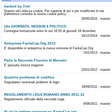
hacked by 7rsh
Questo sito utilizza cookie. Per saperne di più e per modificare le tue
preferenze consulta la nostra cookie policy.
30/05/2015 - master
16a GIORNATA, NESSUN 6 POLITiCO.
Consegna formazione entro le ore 18:55 di giovedì 18 dicembre
16/12/2014 - master
Anteprima FantaCup.Org 2013
E' disponibile in anteprima la nuova versione di FantaCup.Org
7/01/2013 - master
Parte la Seconda Finestra di Mercato
E' passata mezza stagione
23/01/2012 - master
Qualche problema di codifica
Segnalateci eventuali problemi di login
19/09/2011 - master
REGOLAMENTO LEGA ROMANO ANNO 2011-12
Regolamento ufficiale della seconda Lega
4/08/2011 - master
Al via la settima stagione su FantaCup.org