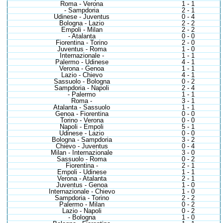
Roma - Verona
1 - 1
- Sampdoria
2 - 1
Udinese - Juventus
0 - 4
Bologna - Lazio
2 - 2
Empoli - Milan
2 - 2
- Atalanta
0 - 0
Fiorentina - Torino
2 - 0
Juventus - Roma
1 - 0
Internazionale -
1 - 1
Palermo - Udinese
4 - 1
Verona - Genoa
1 - 1
Lazio - Chievo
4 - 1
Sassuolo - Bologna
0 - 2
Sampdoria - Napoli
2 - 4
- Palermo
1 - 1
Roma -
3 - 1
Atalanta - Sassuolo
1 - 1
Genoa - Fiorentina
0 - 0
Torino - Verona
0 - 0
Napoli - Empoli
5 - 1
Udinese - Lazio
0 - 0
Bologna - Sampdoria
3 - 2
Chievo - Juventus
0 - 4
Milan - Internazionale
3 - 0
Sassuolo - Roma
0 - 2
Fiorentina -
2 - 1
Empoli - Udinese
1 - 1
Verona - Atalanta
2 - 1
Juventus - Genoa
1 - 0
Internazionale - Chievo
1 - 0
Sampdoria - Torino
2 - 2
Palermo - Milan
0 - 2
Lazio - Napoli
0 - 2
- Bologna
1 - 0